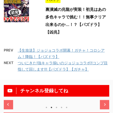
裏潰滅の兆龍が実装！初見はあの
多色キャラで挑む！！無事クリア
出来るのか...！？【パズドラ】
【凶兆】
PREV
【生放送】ジョジョコラボ開幕！ガチャ！コロシア
ム！降臨！【パズドラ】
NEXT
ついにきた!強キャラ揃いのジョジョコラボ!!コンプ目
指して回します!!!【パズドラ】【ガチャ】
チャンネル登録してね
/11/13
2025/11/13