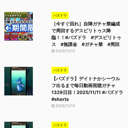
パズドラ
［今すぐ回れ］自陣ガチャ禁編成
で周回するデスピリトゥス降
臨！！#パズドラ #デスピリトゥ
ス #無課金 #ガチャ禁 #周回
2025/11/13
パズドラ
【パズドラ】デイトナかシーウル
フ出るまで毎日動画視聴ガチャ
1329日目！2025/11/11 #パズドラ
#shorts
2025/11/13
パズドラ