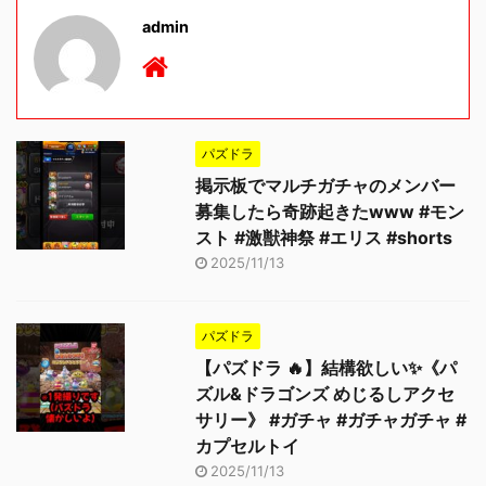
admin
パズドラ
掲示板でマルチガチャのメンバー
募集したら奇跡起きたwww #モン
スト #激獣神祭 #エリス #shorts
2025/11/13
パズドラ
【パズドラ 🔥】結構欲しい✨《パ
ズル&ドラゴンズ めじるしアクセ
サリー》 #ガチャ #ガチャガチャ #
カプセルトイ
2025/11/13