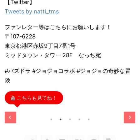
【Twitter】
Tweets by natti_tms
ファンレター等はこちらにお願いします！
〒107-6228
東京都港区赤坂9丁目7番1号
ミッドタウン・タワー 28F なっち宛
#パズドラ #ジョジョコラボ #ジョジョの奇妙な冒
険
こちらも見てね！
/11/13
2025/11/13