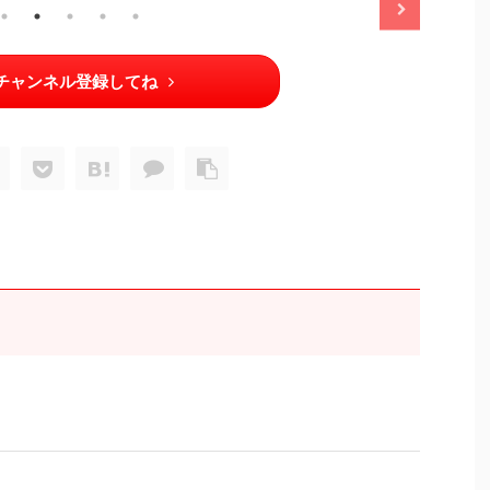
チャンネル登録してね