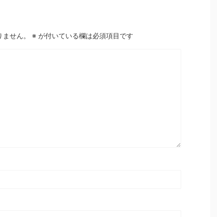
りません。
※
が付いている欄は必須項目です