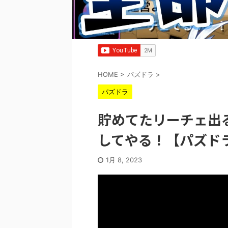
HOME
>
パズドラ
>
パズドラ
貯めてたリーチェ出
してやる！【パズド
1月 8, 2023