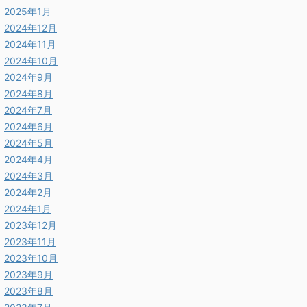
2025年1月
2024年12月
2024年11月
2024年10月
2024年9月
2024年8月
2024年7月
2024年6月
2024年5月
2024年4月
2024年3月
2024年2月
2024年1月
2023年12月
2023年11月
2023年10月
2023年9月
2023年8月