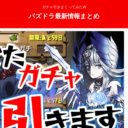
ガチャ引きまくってみたW
パズドラ最新情報まとめ
2025/11/13
2025/11/13