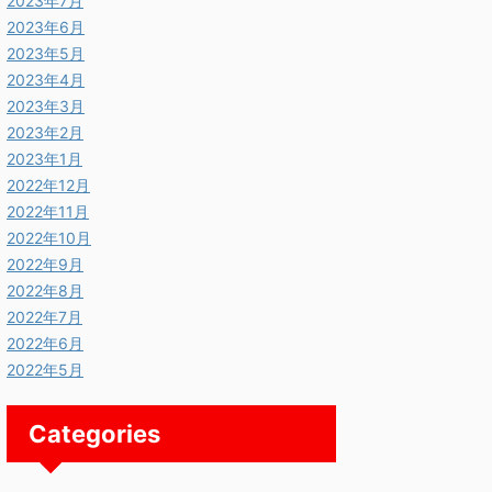
2023年7月
2023年6月
2023年5月
2023年4月
2023年3月
2023年2月
2023年1月
2022年12月
2022年11月
2022年10月
2022年9月
2022年8月
2022年7月
2022年6月
2022年5月
Categories