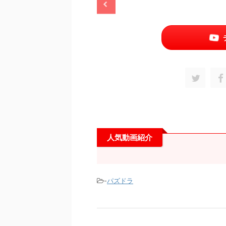
人気動画紹介
-
パズドラ