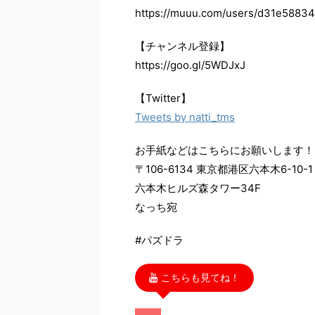
https://muuu.com/users/d31e5883
【チャンネル登録】
https://goo.gl/5WDJxJ
【Twitter】
Tweets by natti_tms
お手紙などはこちらにお願いします！
〒106-6134 東京都港区六本木6-10-1
六本木ヒルズ森タワー34F
なっち宛
#パズドラ
こちらも見てね！
2025/11/13
2025/11/13