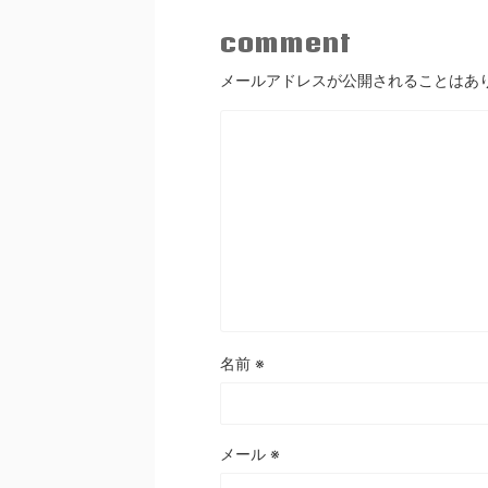
comment
メールアドレスが公開されることはあ
名前
※
メール
※