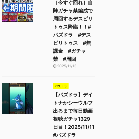
［今すぐ回れ］自
陣ガチャ禁編成で
周回するデスピリ
トゥス降臨！！#
パズドラ #デス
ピリトゥス #無
課金 #ガチャ
禁 #周回
2025/11/13
パズドラ
【パズドラ】デイ
トナかシーウルフ
出るまで毎日動画
視聴ガチャ1329
日目！2025/11/11
#パズドラ