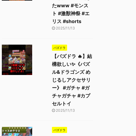
たwww #モンス
ト #激獣神祭 #エ
リス #shorts
2025/11/13
パズドラ
【パズドラ 🔥】結
構欲しい✨《パズ
ル&ドラゴンズ め
じるしアクセサリ
ー》 #ガチャ #ガ
チャガチャ #カプ
セルトイ
2025/11/13
パズドラ