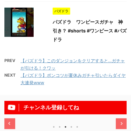
パズドラ
パズドラ ワンピースガチャ 神
引き？ #shorts #ワンピース #パズ
ドラ
PREV
【パズドラ】このダンジョンをクリアすると…ガチャ
が引ける！クワッ
NEXT
【パズドラ】ポンコツが夏休みガチャ引いたらダイヤ
大連発www
チャンネル登録してね
/11/13
2025/11/13