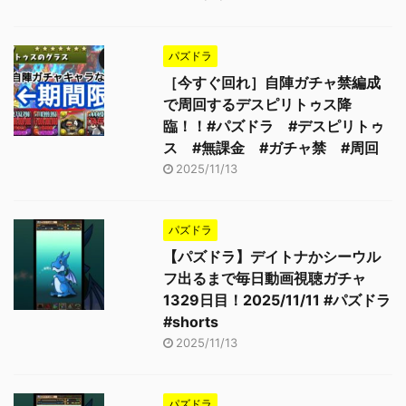
パズドラ
［今すぐ回れ］自陣ガチャ禁編成
で周回するデスピリトゥス降
臨！！#パズドラ #デスピリトゥ
ス #無課金 #ガチャ禁 #周回
2025/11/13
パズドラ
【パズドラ】デイトナかシーウル
フ出るまで毎日動画視聴ガチャ
1329日目！2025/11/11 #パズドラ
#shorts
2025/11/13
パズドラ