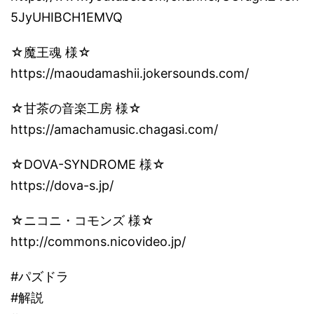
5JyUHIBCH1EMVQ
☆魔王魂 様☆
https://maoudamashii.jokersounds.com/
☆甘茶の音楽工房 様☆
https://amachamusic.chagasi.com/
☆DOVA-SYNDROME 様☆
https://dova-s.jp/
☆ニコニ・コモンズ 様☆
http://commons.nicovideo.jp/
#パズドラ
#解説