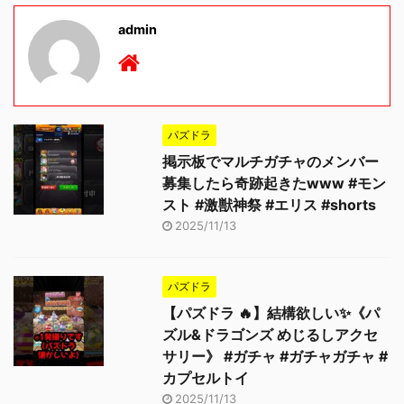
admin
パズドラ
掲示板でマルチガチャのメンバー
募集したら奇跡起きたwww #モン
スト #激獣神祭 #エリス #shorts
2025/11/13
パズドラ
【パズドラ 🔥】結構欲しい✨《パ
ズル&ドラゴンズ めじるしアクセ
サリー》 #ガチャ #ガチャガチャ #
カプセルトイ
2025/11/13