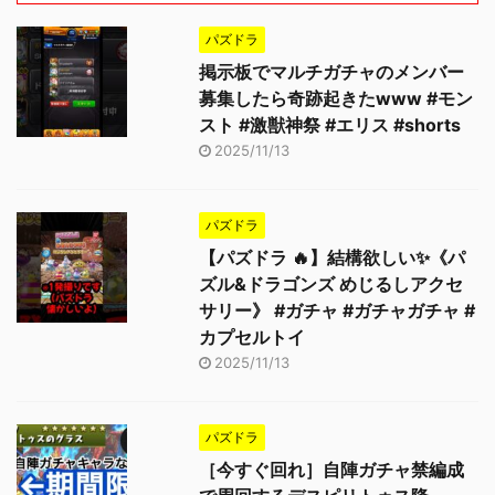
パズドラ
掲示板でマルチガチャのメンバー
募集したら奇跡起きたwww #モン
スト #激獣神祭 #エリス #shorts
2025/11/13
パズドラ
【パズドラ 🔥】結構欲しい✨《パ
ズル&ドラゴンズ めじるしアクセ
サリー》 #ガチャ #ガチャガチャ #
カプセルトイ
2025/11/13
パズドラ
［今すぐ回れ］自陣ガチャ禁編成