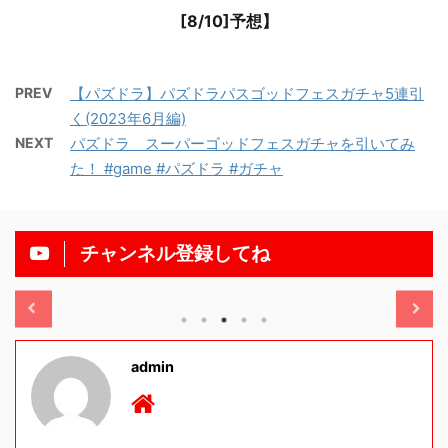
[8/10]予想】
PREV
【パズドラ】パズドラパスゴッドフェスガチャ5連引
く(2023年6月編)
NEXT
パズドラ スーパーゴッドフェスガチャを引いてみ
た！ #game #パズドラ #ガチャ
チャンネル登録してね
/11/13
2025/11/13
admin