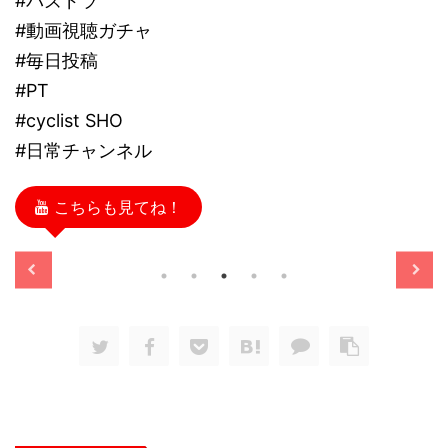
#パズドラ
#動画視聴ガチャ
#毎日投稿
#PT
#cyclist SHO
#日常チャンネル
こちらも見てね！
/11/13
2025/11/13