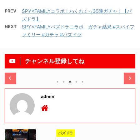
PREV
SPY×FAMILYコラボ！わくわくっ35連ガチャ！【パ
ズドラ】
NEXT
SPY×FAMILYパズドラコラボ ガチャ結果 #スパイフ
ァミリー #ガチャ #パズドラ
チャンネル登録してね
/11/13
2025/11/13
admin
パズドラ