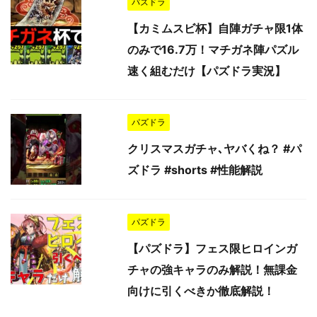
パズドラ
【カミムスビ杯】自陣ガチャ限1体
のみで16.7万！マチガネ陣パズル
速く組むだけ【パズドラ実況】
パズドラ
クリスマスガチャ､ヤバくね？ #パ
ズドラ #shorts #性能解説
パズドラ
【パズドラ】フェス限ヒロインガ
チャの強キャラのみ解説！無課金
向けに引くべきか徹底解説！