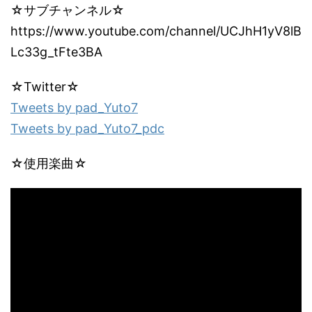
☆サブチャンネル☆
https://www.youtube.com/channel/UCJhH1yV8lB
Lc33g_tFte3BA
☆Twitter☆
Tweets by pad_Yuto7
Tweets by pad_Yuto7_pdc
☆使用楽曲☆