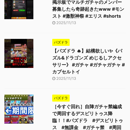
掲示板でマルチガチャのメンバー
募集したら奇跡起きたwww #モン
スト #激獣神祭 #エリス #shorts
2025/11/13
パズドラ
【パズドラ 🔥】結構欲しい✨《パ
ズル&ドラゴンズ めじるしアクセ
サリー》 #ガチャ #ガチャガチャ #
カプセルトイ
2025/11/13
パズドラ
［今すぐ回れ］自陣ガチャ禁編成
で周回するデスピリトゥス降
臨！！#パズドラ #デスピリトゥ
ス #無課金 #ガチャ禁 #周回