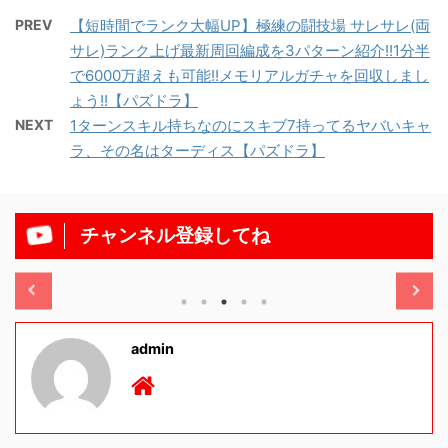
PREV
【短時間でランク大幅UP】極練の闘技場 サレサレ(両
サレ)ランク上げ最新周回編成を3パターン紹介!!1分半
で6000万超えも可能!!メモリアルガチャを回収しまし
ょう!!【パズドラ】
NEXT
1ターンスキル持ちなのにスキブ7持ってるヤバいキャ
ラ、その名はターディス【パズドラ】
チャンネル登録してね
/11/13
2025/11/13
admin