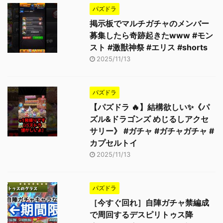
パズドラ
掲示板でマルチガチャのメンバー
募集したら奇跡起きたwww #モン
スト #激獣神祭 #エリス #shorts
2025/11/13
パズドラ
【パズドラ 🔥】結構欲しい✨《パ
ズル&ドラゴンズ めじるしアクセ
サリー》 #ガチャ #ガチャガチャ #
カプセルトイ
2025/11/13
パズドラ
［今すぐ回れ］自陣ガチャ禁編成
で周回するデスピリトゥス降