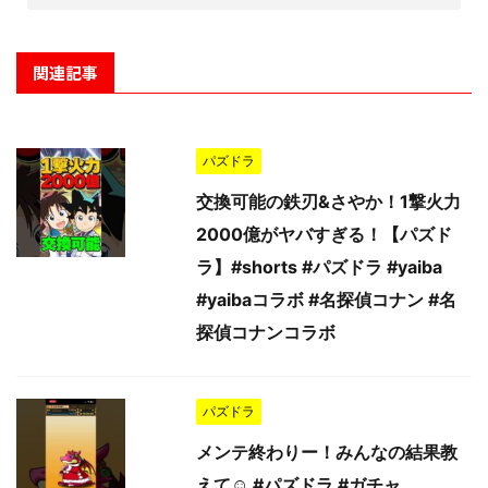
関連記事
パズドラ
交換可能の鉄刃&さやか！1撃火力
2000億がヤバすぎる！【パズド
ラ】#shorts #パズドラ #yaiba
#yaibaコラボ #名探偵コナン #名
探偵コナンコラボ
パズドラ
メンテ終わりー！みんなの結果教
えて☺️ #パズドラ #ガチャ