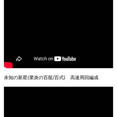
未知の新星(業炎の百龍/百式) 高速周回編成