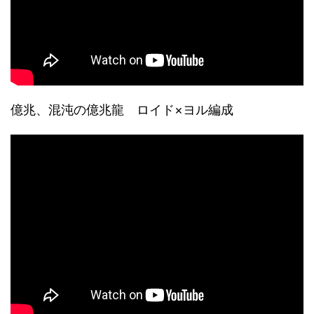
億兆、混沌の億兆龍 ロイド×ヨル編成