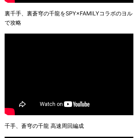
裏千手、裏蒼穹の千龍をSPY×FAMILYコラボのヨル
で攻略
千手、蒼穹の千龍 高速周回編成