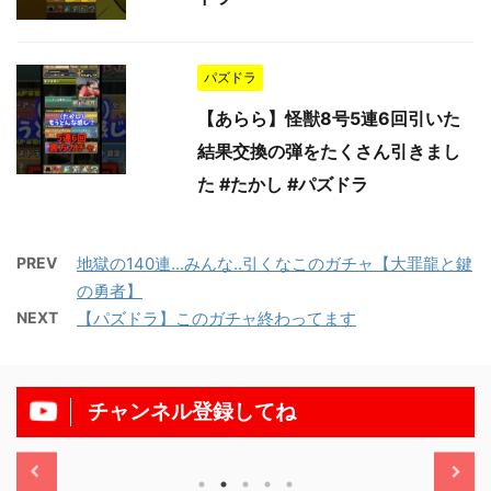
パズドラ
【あらら】怪獣8号5連6回引いた
結果交換の弾をたくさん引きまし
た #たかし #パズドラ
PREV
地獄の140連...みんな..引くなこのガチャ【大罪龍と鍵
の勇者】
NEXT
【パズドラ】このガチャ終わってます
チャンネル登録してね
/11/13
2025/11/13