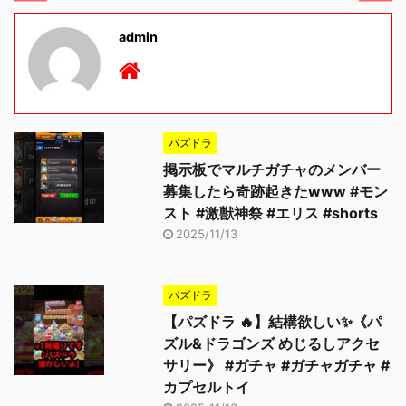
admin
パズドラ
掲示板でマルチガチャのメンバー
募集したら奇跡起きたwww #モン
スト #激獣神祭 #エリス #shorts
2025/11/13
パズドラ
【パズドラ 🔥】結構欲しい✨《パ
ズル&ドラゴンズ めじるしアクセ
サリー》 #ガチャ #ガチャガチャ #
カプセルトイ