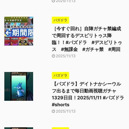
2025/11/13
パズドラ
［今すぐ回れ］自陣ガチャ禁編成
で周回するデスピリトゥス降
臨！！#パズドラ #デスピリトゥ
ス #無課金 #ガチャ禁 #周回
2025/11/13
パズドラ
【パズドラ】デイトナかシーウル
フ出るまで毎日動画視聴ガチャ
1329日目！2025/11/11 #パズドラ
#shorts
2025/11/13