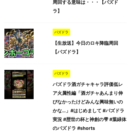
周回する意味は・・・【パズド
ラ】
パズドラ
【生放送】今日のロキ降臨周回
【パズドラ】
パズドラ
パズドラ酒ガチャキャラ評価低レ
ア火属性編「酒ガチャあんまり伸
びなかったけどみんな興味無いの
かな…」#はじめまして #パズドラ
実況 #歴世の杯と神創の雫 #葉緑体
のパズドラ #shorts