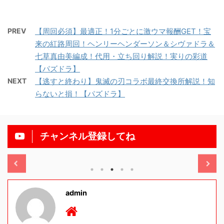
PREV
【周回必須】最適正！1分ごとに激ウマ報酬GET！宝
来の紅路周回！ヘンリーヘンダーソン＆シヴァドラ＆
七草真由美編成！代用・立ち回り解説！実りの彩道
【パズドラ】
NEXT
【逃すと終わり】鬼滅の刃コラボ最終交換所解説！知
らないと損！【パズドラ】
チャンネル登録してね
2025/11/13
202
admin