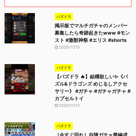
パズドラ
掲示板でマルチガチャのメンバー
募集したら奇跡起きたwww #モン
スト #激獣神祭 #エリス #shorts
2025/11/13
パズドラ
【パズドラ 🔥】結構欲しい✨《パ
ズル&ドラゴンズ めじるしアクセ
サリー》 #ガチャ #ガチャガチャ #
カプセルトイ
2025/11/13
パズドラ
［今すぐ回れ］自陣ガチャ禁編成