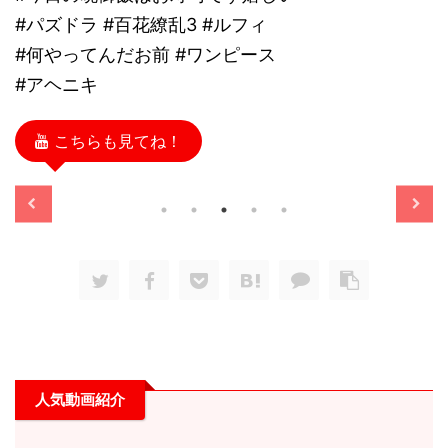
#パズドラ #百花繚乱3 #ルフィ
#何やってんだお前 #ワンピース
#アヘニキ
こちらも見てね！
/11/13
2025/11/13
人気動画紹介