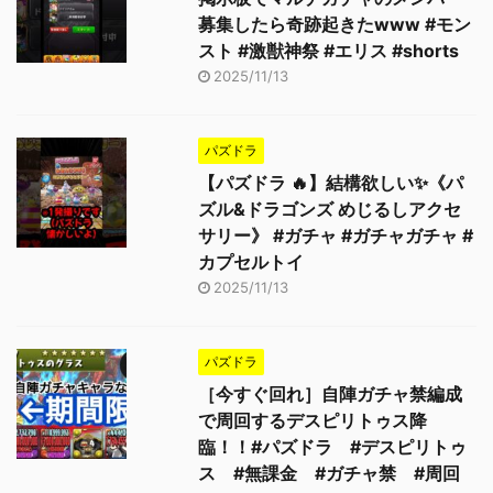
募集したら奇跡起きたwww #モン
スト #激獣神祭 #エリス #shorts
2025/11/13
パズドラ
【パズドラ 🔥】結構欲しい✨《パ
ズル&ドラゴンズ めじるしアクセ
サリー》 #ガチャ #ガチャガチャ #
カプセルトイ
2025/11/13
パズドラ
［今すぐ回れ］自陣ガチャ禁編成
で周回するデスピリトゥス降
臨！！#パズドラ #デスピリトゥ
ス #無課金 #ガチャ禁 #周回