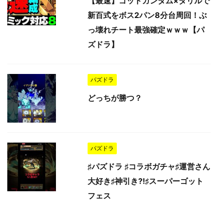
【最速】ゴッドガンダム×ダリルで
新百式をボス2パン8分台周回！ぶ
っ壊れチート最強確定ｗｗｗ【パ
ズドラ】
パズドラ
どっちが勝つ？
パズドラ
♯パズドラ ♯コラボガチャ♯運営さん
大好き♯神引き⁈♯スーパーゴット
フェス