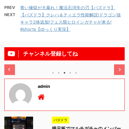
PREV
青い煉獄が大暴れ！魔法石消失の刃【パズドラ】
NEXT
【パズドラ】クレハ＆ティエラ性能解説!ドラゴン強
キャラ2体追加!フェス限ヒロインガチャが来る!
#shorts【ゆっくり実況】
チャンネル登録してね
/11/13
2025/11/13
admin
パズドラ
掲示板でマルチガチャのメンバー