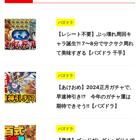
パズドラ
【レシート不要】ぶっ壊れ周回キ
ャラ誕生⁈ 7〜8分でサクサク周れ
て美味すぎる【パズドラ 千手】
パズドラ
【あけおめ】2024正月ガチャで、
早速神引き!? 今年のガチャ運は
期待できそう!!【パズドラ】
パズドラ