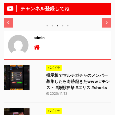
チャンネル登録してね
/11/13
2025/11/13
admin
パズドラ
掲示板でマルチガチャのメンバー
募集したら奇跡起きたwww #モン
スト #激獣神祭 #エリス #shorts
2025/11/13
パズドラ