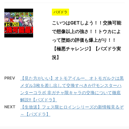
パズドラ
こいつはGETしよう！！交換可能
で想像以上の強さ！！トウカによ
って堕姫の評価も爆上がり！！
【極悪チャレンジ】【パズドラ実
況】
PREV
【見た方がいい】オトモアイルー、オトモガルクは黒
メダル3枚を差し出して交換すべきか!?モンスターハ
ンターコラボ 非ガチャ限キャラの交換について徹底
解説!!【パズドラ】
NEXT
【生放送】フェス限ヒロインシリーズの新情報見るぞ
～【パズドラ】