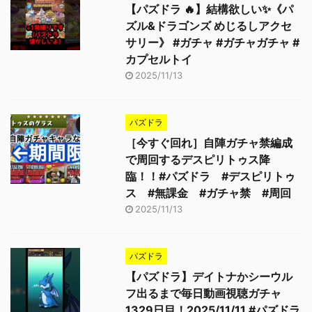
【パズドラ 🔥】結構欲しい✨《パ
ズル&ドラゴンズ めじるしアクセ
サリー》 #ガチャ #ガチャガチャ #
カプセルトイ
2025/11/13
パズドラ
［今すぐ回れ］自陣ガチャ禁編成
で周回するデスピリトゥス降
臨！！#パズドラ #デスピリトゥ
ス #無課金 #ガチャ禁 #周回
2025/11/13
パズドラ
【パズドラ】デイトナかシーウル
フ出るまで毎日動画視聴ガチャ
1329日目！2025/11/11 #パズドラ