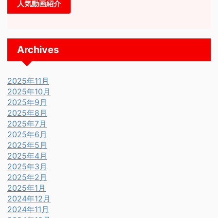
人気動画紹介
Archives
2025年11月
2025年10月
2025年9月
2025年8月
2025年7月
2025年6月
2025年5月
2025年4月
2025年3月
2025年2月
2025年1月
2024年12月
2024年11月