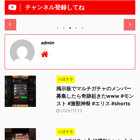
チャンネル登録してね
/11/13
2025/11/13
admin
パズドラ
掲示板でマルチガチャのメンバー
募集したら奇跡起きたwww #モン
スト #激獣神祭 #エリス #shorts
2025/11/13
パズドラ