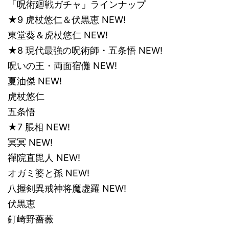
「呪術廻戦ガチャ」ラインナップ
★9 虎杖悠仁＆伏黒恵 NEW!
東堂葵＆虎杖悠仁 NEW!
★8 現代最強の呪術師・五条悟 NEW!
呪いの王・両面宿儺 NEW!
夏油傑 NEW!
虎杖悠仁
五条悟
★7 脹相 NEW!
冥冥 NEW!
禪院直毘人 NEW!
オガミ婆と孫 NEW!
八握剣異戒神将魔虚羅 NEW!
伏黒恵
釘崎野薔薇