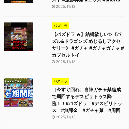
2025/11/13
パズドラ
【パズドラ 🔥】結構欲しい✨《パ
ズル&ドラゴンズ めじるしアクセ
サリー》 #ガチャ #ガチャガチャ #
カプセルトイ
2025/11/13
パズドラ
［今すぐ回れ］自陣ガチャ禁編成
で周回するデスピリトゥス降
臨！！#パズドラ #デスピリトゥ
ス #無課金 #ガチャ禁 #周回
2025/11/13