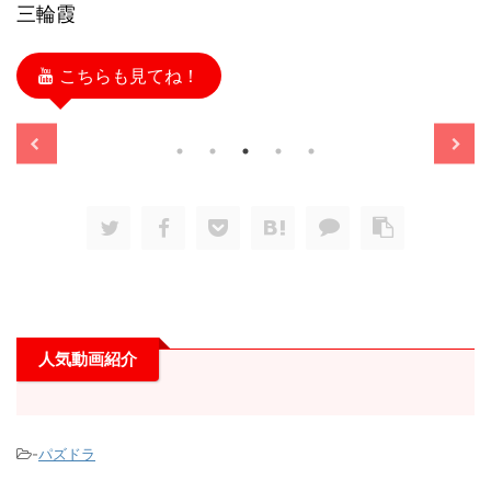
三輪霞
こちらも見てね！
/11/13
2025/11/13
人気動画紹介
-
パズドラ