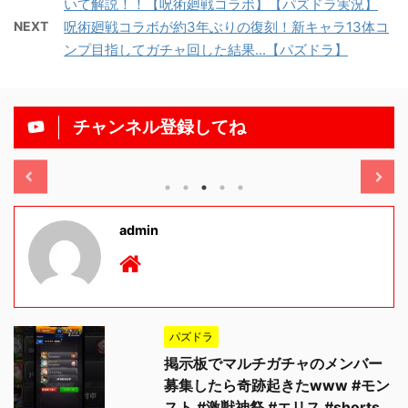
いて解説！！【呪術廻戦コラボ】【パズドラ実況】
NEXT
呪術廻戦コラボが約3年ぶりの復刻！新キャラ13体コ
ンプ目指してガチャ回した結果...【パズドラ】
チャンネル登録してね
/11/13
2025/11/13
admin
パズドラ
掲示板でマルチガチャのメンバー
募集したら奇跡起きたwww #モン
スト #激獣神祭 #エリス #shorts