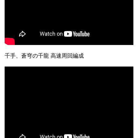
千手、蒼穹の千龍 高速周回編成