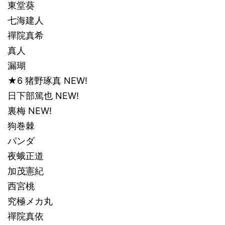
東堂葵
七海建人
禪院真希
真人
漏瑚
★6 猪野琢真 NEW!
日下部篤也 NEW!
裏梅 NEW!
狗巻棘
パンダ
夜蛾正道
加茂憲紀
西宮桃
究極メカ丸
禪院真依