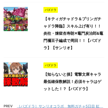
パズドラ
【キティガチャドラ＆プリンガチ
ャドラ降臨】スキル上げ有り！！
炎柱・煉獄杏寿朗✕竈門炭治郎&竈
門禰豆子編成で周回！！【パズド
ラ】【サンリオ】
パズドラ
【知らないと損】電撃文庫キャラ
最低確保数解説！必須キャラはゲ
ットした！？【パズドラ】
PREV
［パズドラ］サンリオコラボ 無料ガチャ5日目 虹