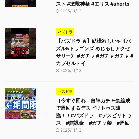
スト #激獣神祭 #エリス #shorts
2025/11/13
パズドラ
【パズドラ 🔥】結構欲しい✨《パ
ズル&ドラゴンズ めじるしアクセ
サリー》 #ガチャ #ガチャガチャ #
カプセルトイ
2025/11/13
パズドラ
［今すぐ回れ］自陣ガチャ禁編成
で周回するデスピリトゥス降
臨！！#パズドラ #デスピリトゥ
ス #無課金 #ガチャ禁 #周回
2025/11/13