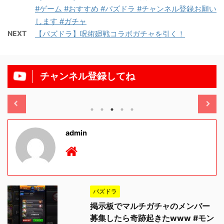
#ゲーム #おすすめ #パズドラ #チャンネル登録お願い
します #ガチャ
NEXT
【パズドラ】呪術廻戦コラボガチャを引く！
チャンネル登録してね
/11/13
2025/11/13
admin
パズドラ
掲示板でマルチガチャのメンバー
募集したら奇跡起きたwww #モン