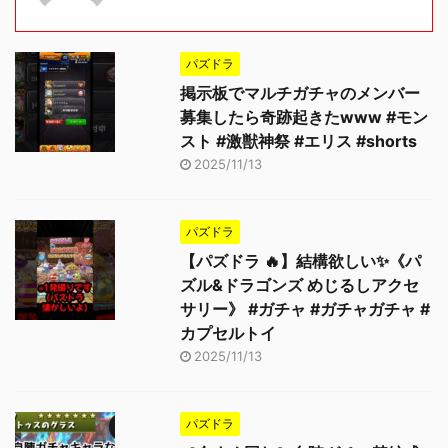
パズドラ
掲示板でマルチガチャのメンバー
募集したら奇跡起きたwww #モン
スト #激獣神祭 #エリス #shorts
2025/11/13
パズドラ
【パズドラ 🔥】結構欲しい✨《パ
ズル&ドラゴンズ めじるしアクセ
サリー》 #ガチャ #ガチャガチャ #
カプセルトイ
2025/11/13
パズドラ