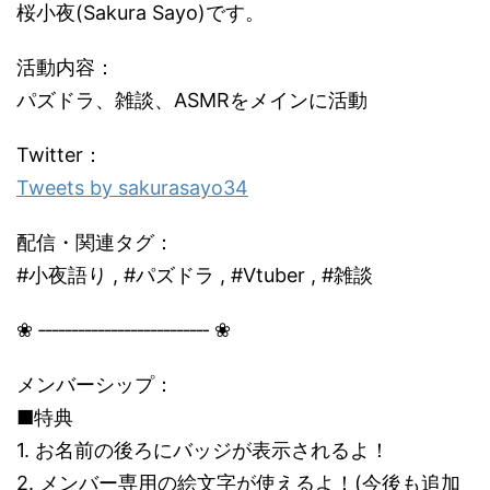
桜小夜(Sakura Sayo)です。
活動内容：
パズドラ、雑談、ASMRをメインに活動
Twitter：
Tweets by sakurasayo34
配信・関連タグ：
#小夜語り , #パズドラ , #Vtuber , #雑談
❀ ‐‐‐‐‐‐‐‐‐‐‐‐‐‐‐‐‐‐‐‐‐‐‐‐‐‐ ❀
メンバーシップ：
■特典
1. お名前の後ろにバッジが表示されるよ！
2. メンバー専用の絵文字が使えるよ！(今後も追加