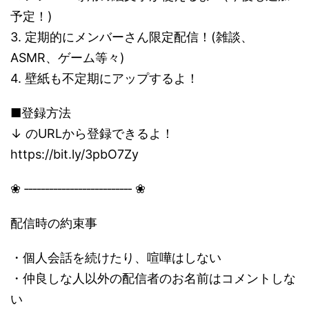
予定！)
3. 定期的にメンバーさん限定配信！(雑談、
ASMR、ゲーム等々)
4. 壁紙も不定期にアップするよ！
■登録方法
↓ のURLから登録できるよ！
https://bit.ly/3pbO7Zy
❀ ‐‐‐‐‐‐‐‐‐‐‐‐‐‐‐‐‐‐‐‐‐‐‐‐‐‐ ❀
配信時の約束事
・個人会話を続けたり、喧嘩はしない
・仲良しな人以外の配信者のお名前はコメントしな
い