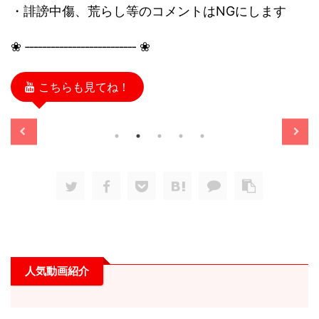
・誹謗中傷、荒らし等のコメントはNGにします
❀ ‐‐‐‐‐‐‐‐‐‐‐‐‐‐‐‐‐‐‐‐‐‐‐‐‐‐ ❀
こちらも見てね！
/11/13
2025/11/13
人気動画紹介