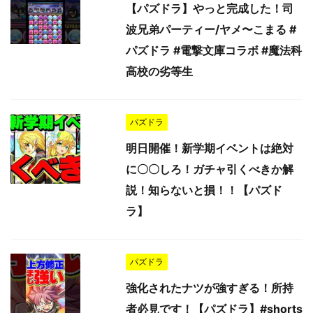
【パズドラ】やっと完成した！司
波兄弟パーティー/ヤメ〜こまる #
パズドラ #電撃文庫コラボ #魔法科
高校の劣等生
パズドラ
明日開催！新学期イベントは絶対
に〇〇しろ！ガチャ引くべきか解
説！知らないと損！！【パズド
ラ】
パズドラ
強化されたナツが強すぎる！所持
者必見です！【パズドラ】#shorts