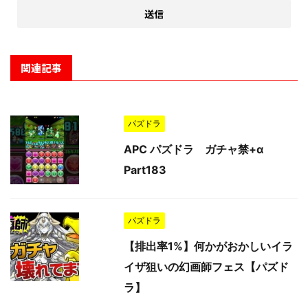
関連記事
パズドラ
APC パズドラ ガチャ禁+α
Part183
パズドラ
【排出率1%】何かがおかしいイラ
イザ狙いの幻画師フェス【パズド
ラ】