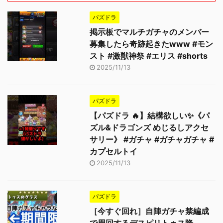
パズドラ
掲示板でマルチガチャのメンバー
募集したら奇跡起きたwww #モン
スト #激獣神祭 #エリス #shorts
2025/11/13
パズドラ
【パズドラ 🔥】結構欲しい✨《パ
ズル&ドラゴンズ めじるしアクセ
サリー》 #ガチャ #ガチャガチャ #
カプセルトイ
2025/11/13
パズドラ
［今すぐ回れ］自陣ガチャ禁編成