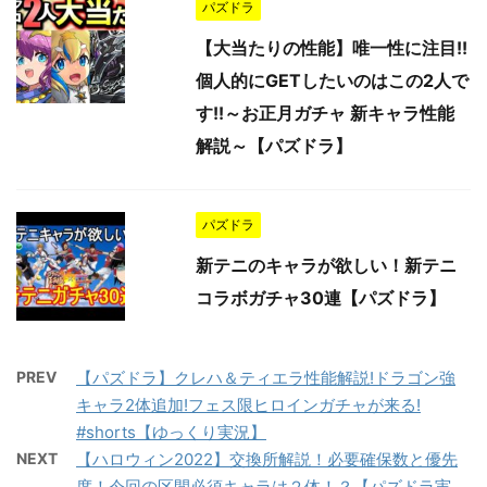
パズドラ
【大当たりの性能】唯一性に注目!!
個人的にGETしたいのはこの2人で
す!!～お正月ガチャ 新キャラ性能
解説～【パズドラ】
パズドラ
新テニのキャラが欲しい！新テニ
コラボガチャ30連【パズドラ】
PREV
【パズドラ】クレハ＆ティエラ性能解説!ドラゴン強
キャラ2体追加!フェス限ヒロインガチャが来る!
#shorts【ゆっくり実況】
NEXT
【ハロウィン2022】交換所解説！必要確保数と優先
度！今回の区間必須キャラは２体！？【パズドラ実