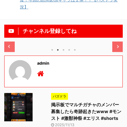
況】
チャンネル登録してね
/11/13
2025/11/13
admin
パズドラ
掲示板でマルチガチャのメンバー
募集したら奇跡起きたwww #モン
スト #激獣神祭 #エリス #shorts
2025/11/13