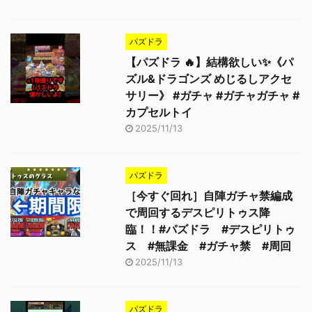
パズドラ
【パズドラ 🔥】結構欲しい✨《パ
ズル&ドラゴンズ めじるしアクセ
サリー》 #ガチャ #ガチャガチャ #
カプセルトイ
2025/11/13
パズドラ
［今すぐ回れ］自陣ガチャ禁編成
で周回するデスピリトゥス降
臨！！#パズドラ #デスピリトゥ
ス #無課金 #ガチャ禁 #周回
2025/11/13
パズドラ