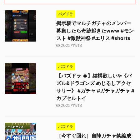
パズドラ
掲示板でマルチガチャのメンバー
募集したら奇跡起きたwww #モン
スト #激獣神祭 #エリス #shorts
2025/11/13
パズドラ
【パズドラ 🔥】結構欲しい✨《パ
ズル&ドラゴンズ めじるしアクセ
サリー》 #ガチャ #ガチャガチャ #
カプセルトイ
2025/11/13
パズドラ
［今すぐ回れ］自陣ガチャ禁編成