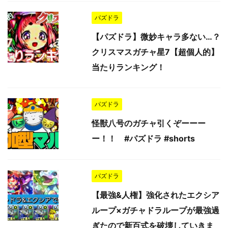
パズドラ
【パズドラ】微妙キャラ多ない…？
クリスマスガチャ星7【超個人的】
当たりランキング！
パズドラ
怪獣八号のガチャ引くぞーーー
ー！！ #パズドラ #shorts
パズドラ
【最強&人権】強化されたエクシア
ループ×ガチャドラループが最強過
ぎたので新百式を破壊していきま