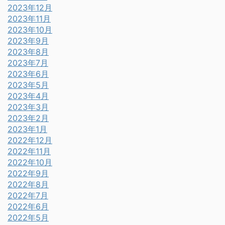
2023年12月
2023年11月
2023年10月
2023年9月
2023年8月
2023年7月
2023年6月
2023年5月
2023年4月
2023年3月
2023年2月
2023年1月
2022年12月
2022年11月
2022年10月
2022年9月
2022年8月
2022年7月
2022年6月
2022年5月