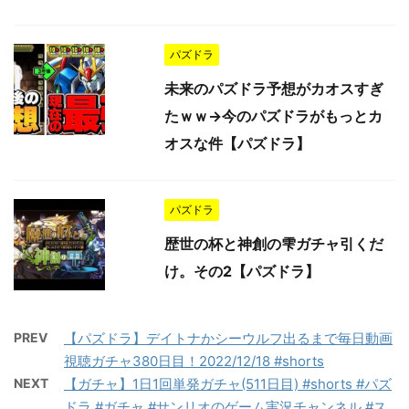
パズドラ
未来のパズドラ予想がカオスすぎ
たｗｗ→今のパズドラがもっとカ
オスな件【パズドラ】
パズドラ
歴世の杯と神創の雫ガチャ引くだ
け。その2【パズドラ】
PREV
【パズドラ】デイトナかシーウルフ出るまで毎日動画
視聴ガチャ380日目！2022/12/18 #shorts
NEXT
【ガチャ】1日1回単発ガチャ(511日目) #shorts #パズ
ドラ #ガチャ #サンリオのゲーム実況チャンネル #ス