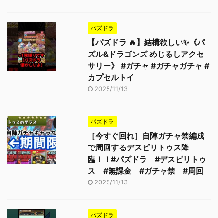
パズドラ
【パズドラ 🔥】結構欲しい✨《パ
ズル&ドラゴンズ めじるしアクセ
サリー》 #ガチャ #ガチャガチャ #
カプセルトイ
2025/11/13
パズドラ
［今すぐ回れ］自陣ガチャ禁編成
で周回するデスピリトゥス降
臨！！#パズドラ #デスピリトゥ
ス #無課金 #ガチャ禁 #周回
2025/11/13
パズドラ