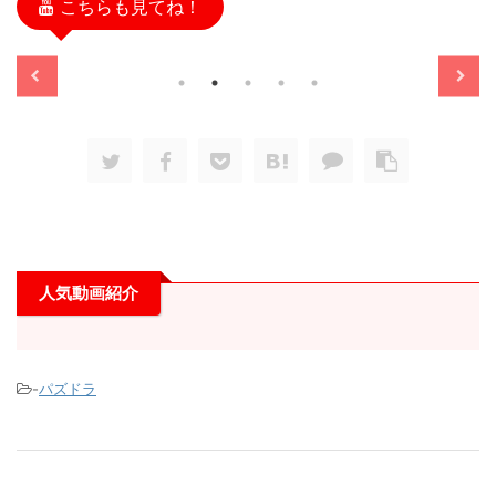
こちらも見てね！
/11/13
2025/11/13
人気動画紹介
-
パズドラ