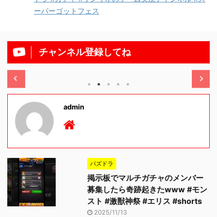
ーパーゴットフェス
チャンネル登録してね
/11/13
2025/11/13
admin
パズドラ
掲示板でマルチガチャのメンバー
募集したら奇跡起きたwww #モン
スト #激獣神祭 #エリス #shorts
2025/11/13