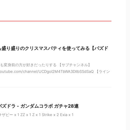
も盛り盛りのクリスマスパティを使ってみる【パズド
も変身前の方が好きだったりする 【サブチャンネル】
.youtube.com/channel/UCDgoI2M4TbWA3DllbSSdSaQ 【ライン
d] パズドラ - ガンダムコラボ ガチャ28連
ビー x 1 ZZ x 1 Z x 1 Strike x 2 Exia x 1