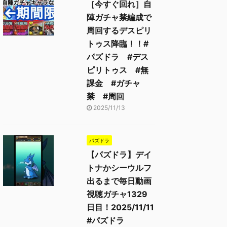
［今すぐ回れ］自
陣ガチャ禁編成で
周回するデスピリ
トゥス降臨！！#
パズドラ #デス
ピリトゥス #無
課金 #ガチャ
禁 #周回
2025/11/13
パズドラ
【パズドラ】デイ
トナかシーウルフ
出るまで毎日動画
視聴ガチャ1329
日目！2025/11/11
#パズドラ