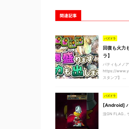
関連記事
パズドラ
回復も火力
ラ】
パティもメノア
https://www
スタンプ】 ...
パズドラ
[Androi
沒GN FLAG.. サザ