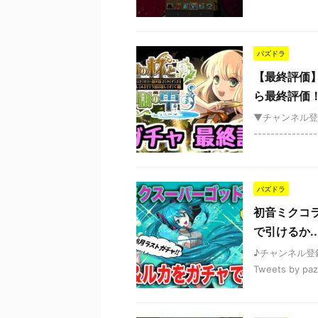
パズドラ
【最終評価
ら最終評価
▼チャンネル登録 http
---------------
パズドラ
初音ミクコ
で引けるか.
♪チャンネル登録はこ
Tweets by p