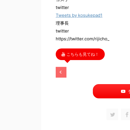
twitter
Tweets by kosukepad1
理事長
twitter
https://twitter.com/rijicho_
こちらも見てね！
2025/11/13
2025/11/13