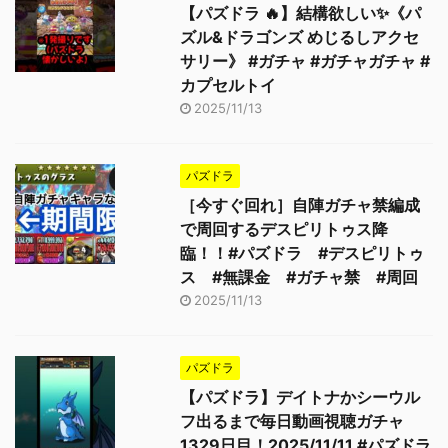
【パズドラ 🔥】結構欲しい✨《パ
ズル&ドラゴンズ めじるしアクセ
サリー》 #ガチャ #ガチャガチャ #
カプセルトイ
2025/11/13
パズドラ
［今すぐ回れ］自陣ガチャ禁編成
で周回するデスピリトゥス降
臨！！#パズドラ #デスピリトゥ
ス #無課金 #ガチャ禁 #周回
2025/11/13
パズドラ
【パズドラ】デイトナかシーウル
フ出るまで毎日動画視聴ガチャ
1329日目！2025/11/11 #パズドラ