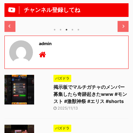
チャンネル登録してね
/11/13
2025/11/13
admin
パズドラ
掲示板でマルチガチャのメンバー
募集したら奇跡起きたwww #モン
スト #激獣神祭 #エリス #shorts
2025/11/13
パズドラ