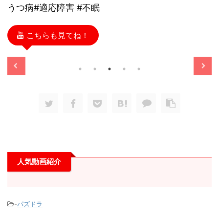
うつ病#適応障害 #不眠
こちらも見てね！
/11/13
2025/11/13
人気動画紹介
-
パズドラ