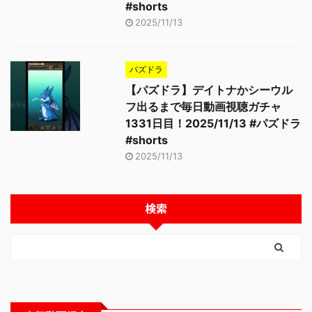
#shorts
2025/11/13
パズドラ
【パズドラ】デイトナかシーウル
フ出るまで毎日動画視聴ガチャ
1331日目！2025/11/13 #パズドラ
#shorts
2025/11/13
検索