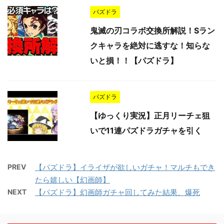
パズドラ
鬼滅の刃コラボ交換所解説！Sラン
クキャラを絶対に逃すな！知らな
いと損！！【パズドラ】
パズドラ
【ゆっくり実況】正月リーチェ狙
いで11連パズドラガチャを引く
PREV
【パズドラ】イライザが欲しいガチャ！マルチもでき
たら嬉しい【幻画師】
NEXT
【パズドラ】幻画師ガチャ回してみた結果、爆死