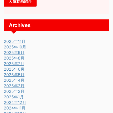
人気動画紹介
Archives
2025年11月
2025年10月
2025年9月
2025年8月
2025年7月
2025年6月
2025年5月
2025年4月
2025年3月
2025年2月
2025年1月
2024年12月
2024年11月