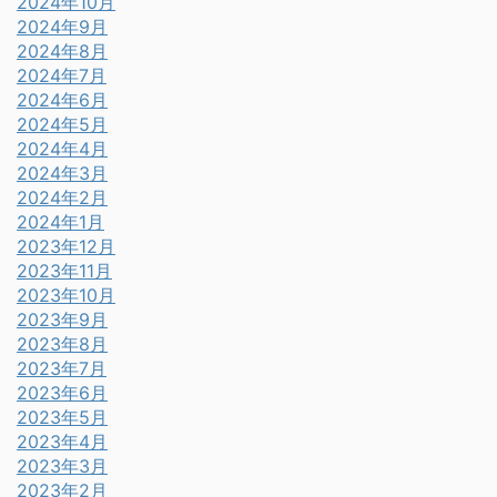
2024年10月
2024年9月
2024年8月
2024年7月
2024年6月
2024年5月
2024年4月
2024年3月
2024年2月
2024年1月
2023年12月
2023年11月
2023年10月
2023年9月
2023年8月
2023年7月
2023年6月
2023年5月
2023年4月
2023年3月
2023年2月