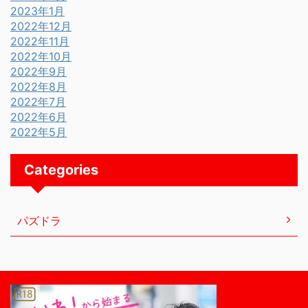
2023年1月
2022年12月
2022年11月
2022年10月
2022年9月
2022年8月
2022年7月
2022年6月
2022年5月
Categories
パズドラ