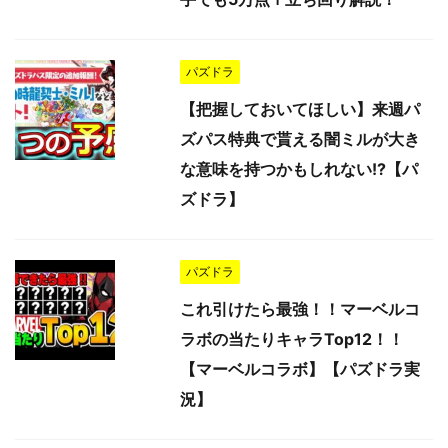
パズドラ
【把握しておいてほしい】来週パ
ズパス特典で貰える闇ミルが大き
な意味を持つかもしれない!?【パ
ズドラ】
パズドラ
これ引けたら最強！！マーベルコ
ラボの当たりキャラTop12！！
【マーベルコラボ】【パズドラ実
況】