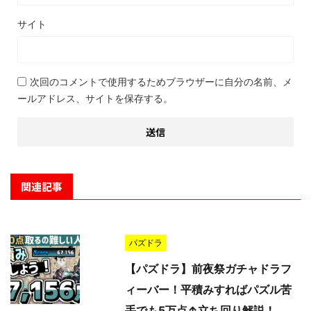
サイト
次回のコメントで使用するためブラウザーに自分の名前、メ
ールアドレス、サイトを保存する。
関連記事
パズドラ
【パズドラ】前夜祭ガチャドラフ
ィーバー！平積みすればパズル苦
手でも5万点↑立ち回り解説！