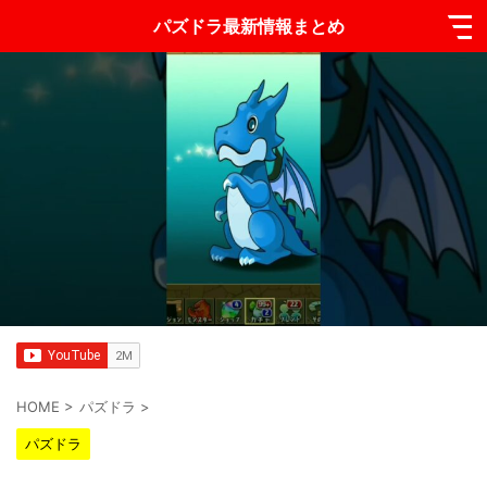
パズドラ最新情報まとめ
HOME
>
パズドラ
>
パズドラ