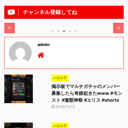
チャンネル登録してね
/11/13
2025/11/13
admin
パズドラ
掲示板でマルチガチャのメンバー
募集したら奇跡起きたwww #モン
スト #激獣神祭 #エリス #shorts
2025/11/13
パズドラ