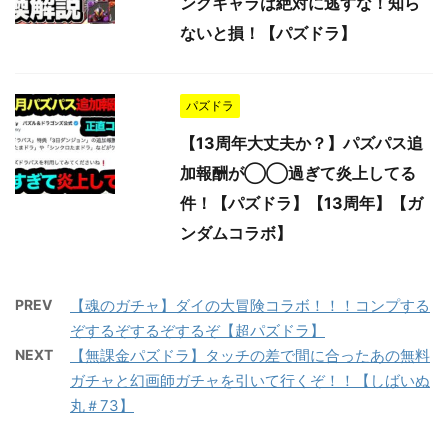
ンクキャラは絶対に逃すな！知ら
ないと損！【パズドラ】
パズドラ
【13周年大丈夫か？】パズパス追
加報酬が◯◯過ぎて炎上してる
件！【パズドラ】【13周年】【ガ
ンダムコラボ】
PREV
【魂のガチャ】ダイの大冒険コラボ！！！コンプする
ぞするぞするぞするぞ【超パズドラ】
NEXT
【無課金パズドラ】タッチの差で間に合ったあの無料
ガチャと幻画師ガチャを引いて行くぞ！！【しばいぬ
丸＃73】