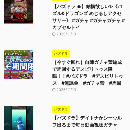
【パズドラ 🔥】結構欲しい✨《パ
ズル&ドラゴンズ めじるしアクセ
サリー》 #ガチャ #ガチャガチャ #
カプセルトイ
2025/11/13
パズドラ
［今すぐ回れ］自陣ガチャ禁編成
で周回するデスピリトゥス降
臨！！#パズドラ #デスピリトゥ
ス #無課金 #ガチャ禁 #周回
2025/11/13
パズドラ
【パズドラ】デイトナかシーウル
フ出るまで毎日動画視聴ガチャ