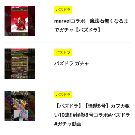
パズドラ
marvelコラボ 魔法石無くなるま
でガチャ【パズドラ】
パズドラ
パズドラ ガチャ
パズドラ
【パズドラ】【怪獣8号】カフカ狙
い10連‼️#怪獣8号コラボ#パズドラ
#ガチャ動画