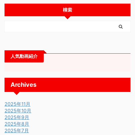
検索
人気動画紹介
Archives
2025年11月
2025年10月
2025年9月
2025年8月
2025年7月