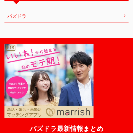
パズドラ
パズドラ最新情報まとめ