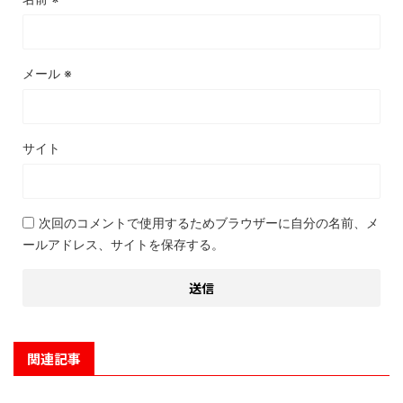
メール
※
サイト
次回のコメントで使用するためブラウザーに自分の名前、メ
ールアドレス、サイトを保存する。
関連記事