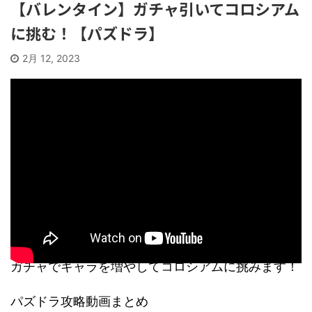
【バレンタイン】ガチャ引いてコロシアム
に挑む！【パズドラ】
2月 12, 2023
ガチャでキャラを増やしてコロシアムに挑みます！
パズドラ攻略動画まとめ