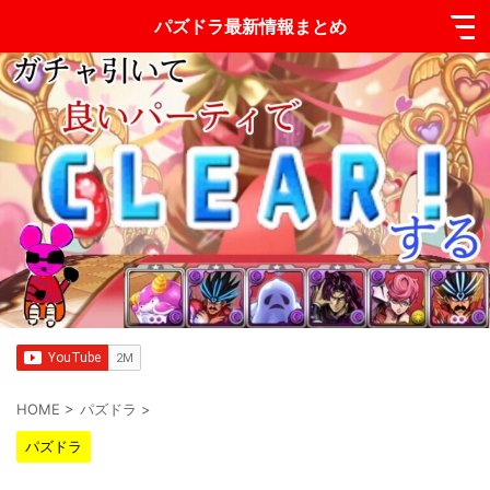
パズドラ最新情報まとめ
HOME
>
パズドラ
>
パズドラ