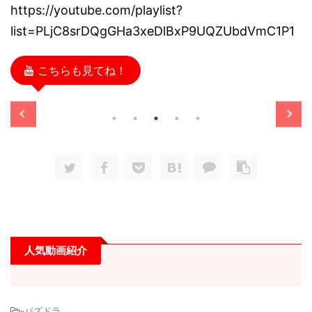
https://youtube.com/playlist?
list=PLjC8srDQgGHa3xeDlBxP9UQZUbdVmC1P1
こちらも見てね！
/11/13
2025/11/13
人気動画紹介
-
パズドラ