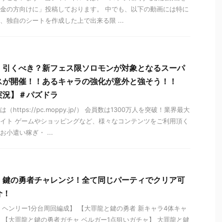
金の方向けに」投稿しております。 中でも、以下の動画には特に
、独自のシートを作成した上で出来る限 ...
】引くべき？新フェス限ソロモンが対象となるスーパ
スが開催！！あるキャラの強化が意外と強そう！！
実況】＃パズドラ
https://pc.moppy.jp/） 会員数は1300万人を突破！業界最大
イト ゲームやショッピングなど、様々なコンテンツをご利用頂く
小遣い稼ぎ・ ...
】鍵の勇者チャレンジ！全て同じパーティでクリア可
介！
 ヘンリー1分台周回編成】 【大罪龍と鍵の勇者 新キャラ4体キャ
 【大罪龍と鍵の勇者ガチャ ベルガー1点狙いガチャ】 大罪龍と鍵