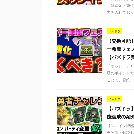
「無課金・微課
力を入れており
パズドラ
【交換可能
ー悪魔フェ
【パズドラ
「モッピー」とは（
級のポイントサ
ことで、節約・お
パズドラ
【パズドラ
能編成の紹
【スレイン降臨
ラ評価・解説】