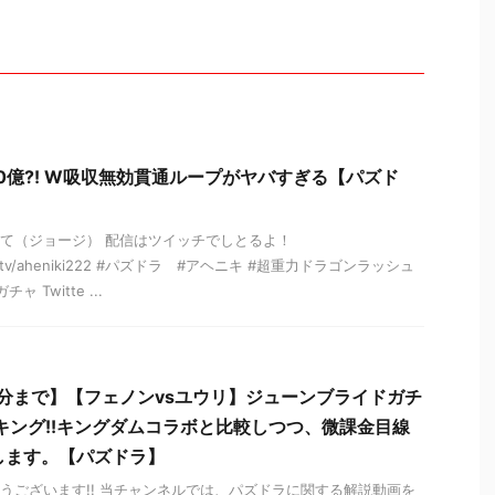
0億⁈ W吸収無効貫通ループがヤバすぎる【パズド
て（ジョージ） 配信はツイッチでしとるよ！
itch.tv/aheniki222 #パズドラ #アヘニキ #超重力ドラゴンラッシュ
 Twitte ...
9分まで】【フェノンvsユウリ】ジューンブライドガチ
キング!!キングダムコラボと比較しつつ、微課金目線
します。【パズドラ】
うございます!! 当チャンネルでは、パズドラに関する解説動画を