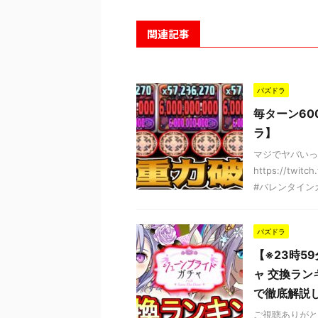
関連記事
パズドラ
毎ターン60
ラ】
マジでヤバいっ
https://tw
#バレンタインガチャ
パズドラ
【※23時5
ャ 交換ラン
で徹底解説
ご視聴ありがと