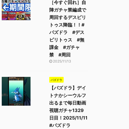
［今すぐ回れ］自
陣ガチャ禁編成で
周回するデスピリ
トゥス降臨！！#
パズドラ #デス
ピリトゥス #無
課金 #ガチャ
禁 #周回
2025/11/13
パズドラ
【パズドラ】デイ
トナかシーウルフ
出るまで毎日動画
視聴ガチャ1329
日目！2025/11/11
#パズドラ