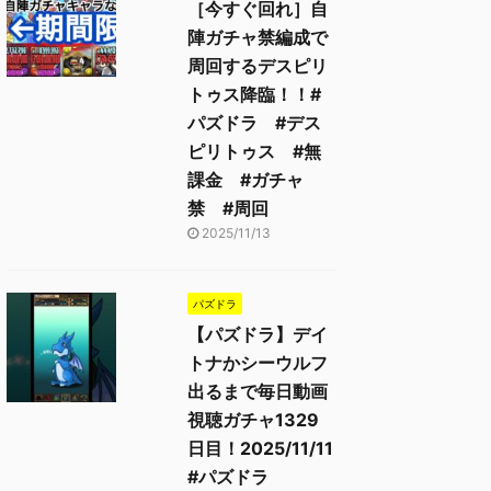
［今すぐ回れ］自
陣ガチャ禁編成で
周回するデスピリ
トゥス降臨！！#
パズドラ #デス
ピリトゥス #無
課金 #ガチャ
禁 #周回
2025/11/13
パズドラ
【パズドラ】デイ
トナかシーウルフ
出るまで毎日動画
視聴ガチャ1329
日目！2025/11/11
#パズドラ