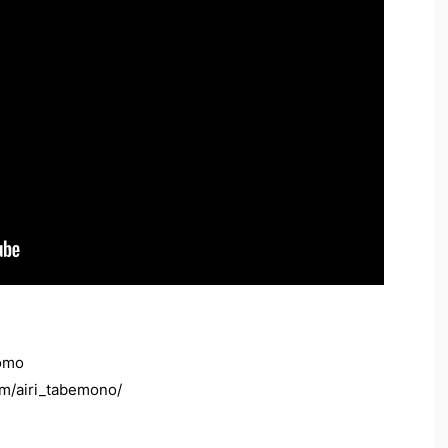
tomo
om/airi_tabemono/