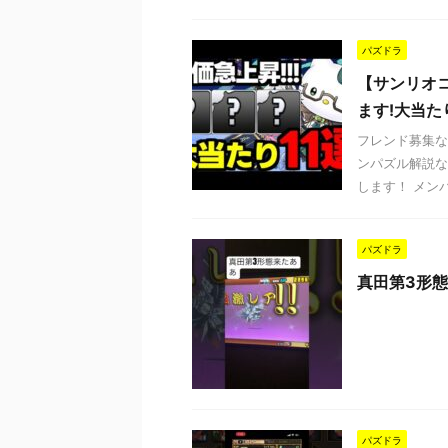
パズドラ
【サンリオ
ます!大当た
フレンド募集な
ンパズル解説な
します！ メンバーシ
パズドラ
真田第3形態
パズドラ