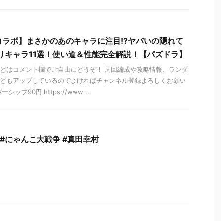
コラボ】まさかのあのキャラに注目!?ヤバいの隠れて
りキャラ11選！使い道＆性能完全解説！【パズドラ】
どはコメント欄でご自由にどうぞ！ 周回編成や攻略情報、ランダ
どもアップしているのでよければチャンネル登録よろしくお願い
ップ90円 https://www ...
#にゃんこ大戦争 #真田幸村