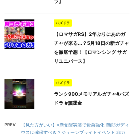
ラ】
パズドラ
【ロマサガRS】2年ぶりにあのガ
チャが来る...？5月18日の新ガチャ
を徹底予想！【ロマンシング サガ
リユニバース】
パズドラ
ランク900メモリアルガチャ#パズ
ドラ #無課金
PREV
【見た方がいい】※新覚醒実装で緊急強化!!新郎ガディ
ウスは確保すべき？ジューンブライドイベント 非ガ