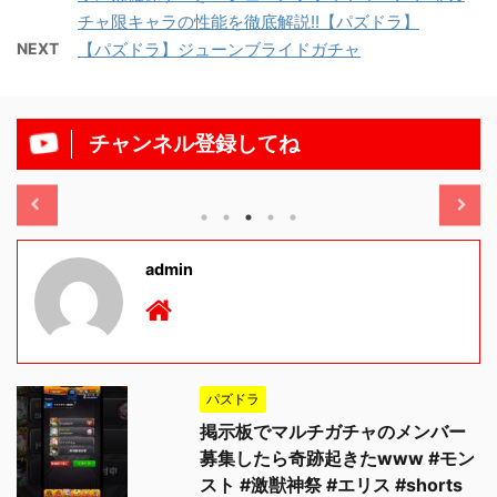
チャ限キャラの性能を徹底解説!!【パズドラ】
NEXT
【パズドラ】ジューンブライドガチャ
チャンネル登録してね
/11/13
2025/11/13
admin
パズドラ
掲示板でマルチガチャのメンバー
募集したら奇跡起きたwww #モン
スト #激獣神祭 #エリス #shorts