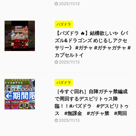
2025/11/13
パズドラ
【パズドラ 🔥】結構欲しい✨《パ
ズル&ドラゴンズ めじるしアクセ
サリー》 #ガチャ #ガチャガチャ #
カプセルトイ
2025/11/13
パズドラ
［今すぐ回れ］自陣ガチャ禁編成
で周回するデスピリトゥス降
臨！！#パズドラ #デスピリトゥ
ス #無課金 #ガチャ禁 #周回
2025/11/13