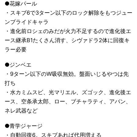
●花嫁パール
・スキブ6で3ターン以下のロック解除をもつジュー
ンブライドキャラ
・進化前ロシェのみだが火力不足するので進化後エ
ース継承B1たくさん消す、シヴァドラ2体に回復キ
ラー必要
●ジンベエ
・9ターン以下のW吸収無効。盤面いじるやつは先
打ち
・水カミムスビ、光マリエル、ズゴック、進化後エ
ース、空条承太郎、ロー、ブチャラティ、アバン、
ネレ武器など
●青学ジャージ
・自動回復6。スキブあれば代用増える