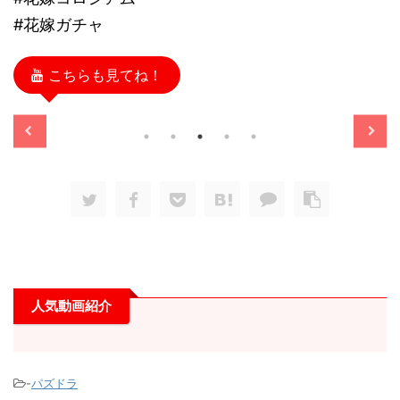
#花嫁ガチャ
こちらも見てね！
/11/13
2025/11/13
人気動画紹介
-
パズドラ