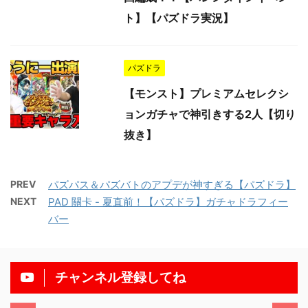
ト】【パズドラ実況】
パズドラ
【モンスト】プレミアムセレクシ
ョンガチャで神引きする2人【切り
抜き】
PREV
パズパス＆パズバトのアプデが神すぎる【パズドラ】
NEXT
PAD 關卡 - 夏直前！【パズドラ】ガチャドラフィー
バー
チャンネル登録してね
/11/13
2025/11/13