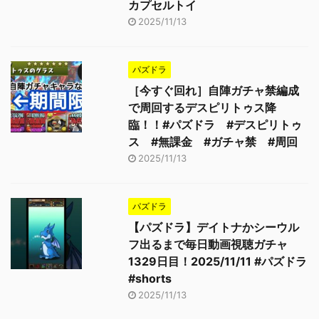
カプセルトイ
2025/11/13
パズドラ
［今すぐ回れ］自陣ガチャ禁編成
で周回するデスピリトゥス降
臨！！#パズドラ #デスピリトゥ
ス #無課金 #ガチャ禁 #周回
2025/11/13
パズドラ
【パズドラ】デイトナかシーウル
フ出るまで毎日動画視聴ガチャ
1329日目！2025/11/11 #パズドラ
#shorts
2025/11/13