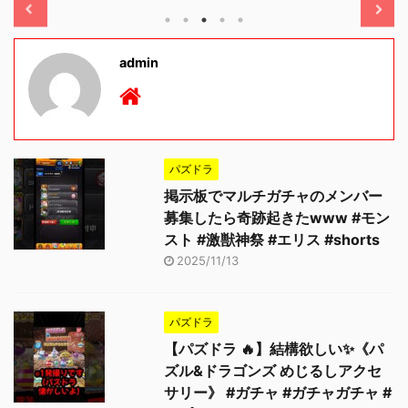
admin
パズドラ
掲示板でマルチガチャのメンバー
募集したら奇跡起きたwww #モン
スト #激獣神祭 #エリス #shorts
2025/11/13
パズドラ
【パズドラ 🔥】結構欲しい✨《パ
ズル&ドラゴンズ めじるしアクセ
サリー》 #ガチャ #ガチャガチャ #