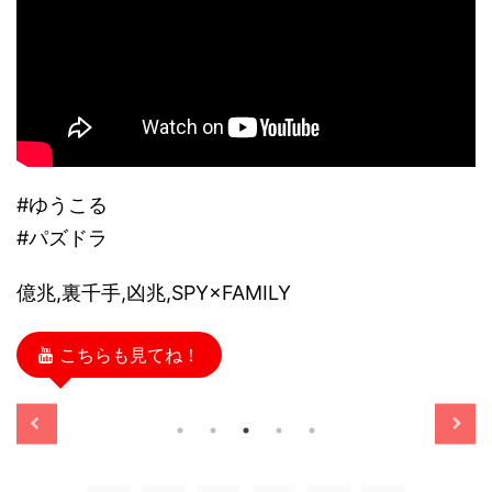
#ゆうこる
#パズドラ
億兆,裏千手,凶兆,SPY×FAMILY
こちらも見てね！
/11/13
2025/11/13