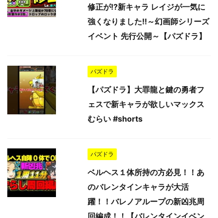
修正が!?新キャラ レイジが一気に
強くなりました!!～幻画師シリーズ
イベント 先行公開～【パズドラ】
パズドラ
【パズドラ】大罪龍と鍵の勇者フ
ェスで新キャラが欲しいマックス
むらい #shorts
パズドラ
ベルヘス１体所持の方必見！！あ
のバレンタインキャラが大活
躍！！バレノアループの新凶兆周
回編成！！【バレンタインイベン