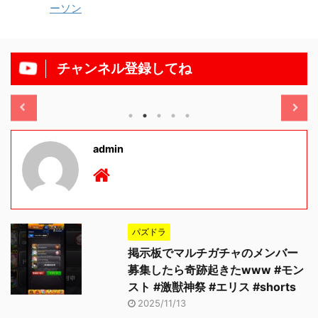
ーソン
チャンネル登録してね
/11/13
2025/11/13
admin
パズドラ
掲示板でマルチガチャのメンバー
募集したら奇跡起きたwww #モン
スト #激獣神祭 #エリス #shorts
2025/11/13