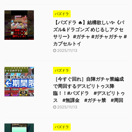
パズドラ
【パズドラ 🔥】結構欲しい✨《パ
ズル&ドラゴンズ めじるしアクセ
サリー》 #ガチャ #ガチャガチャ #
カプセルトイ
2025/11/13
パズドラ
［今すぐ回れ］自陣ガチャ禁編成
で周回するデスピリトゥス降
臨！！#パズドラ #デスピリトゥ
ス #無課金 #ガチャ禁 #周回
2025/11/13
パズドラ