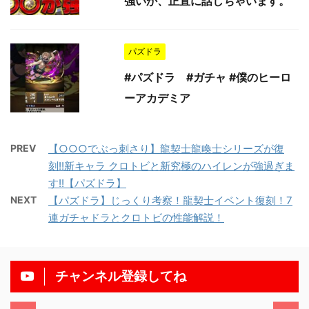
強いか、正直に話しちゃいます。
パズドラ
#パズドラ #ガチャ #僕のヒーロ
ーアカデミア
PREV
【○○○でぶっ刺さり】龍契士龍喚士シリーズが復
刻!!新キャラ クロトビと新究極のハイレンが強過ぎま
す!!【パズドラ】
NEXT
【パズドラ】じっくり考察！龍契士イベント復刻！7
連ガチャドラとクロトビの性能解説！
チャンネル登録してね
/11/13
2025/11/13