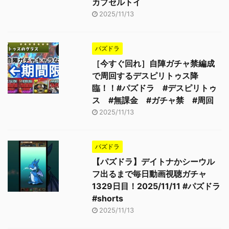
カプセルトイ
2025/11/13
パズドラ
［今すぐ回れ］自陣ガチャ禁編成
で周回するデスピリトゥス降
臨！！#パズドラ #デスピリトゥ
ス #無課金 #ガチャ禁 #周回
2025/11/13
パズドラ
【パズドラ】デイトナかシーウル
フ出るまで毎日動画視聴ガチャ
1329日目！2025/11/11 #パズドラ
#shorts
2025/11/13