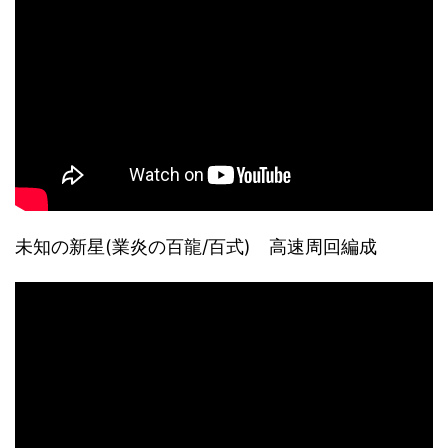
未知の新星(業炎の百龍/百式) 高速周回編成