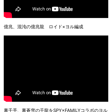
億兆、混沌の億兆龍 ロイド×ヨル編成
裏千手、裏蒼穹の千龍をSPY×FAMILYコラボのヨル