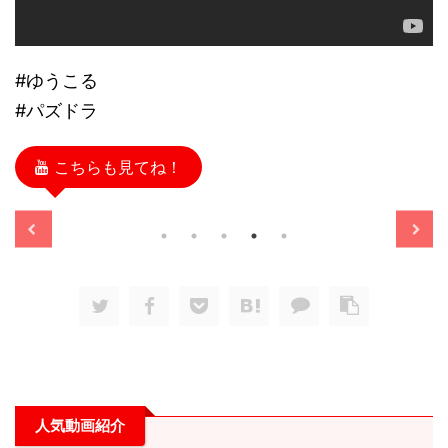
#ゆうこる
#パズドラ
こちらも見てね！
/11/13
2025/11/13
人気動画紹介