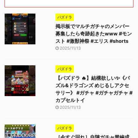
パズドラ
掲示板でマルチガチャのメンバー
募集したら奇跡起きたwww #モン
スト #激獣神祭 #エリス #shorts
2025/11/13
パズドラ
【パズドラ 🔥】結構欲しい✨《パ
ズル&ドラゴンズ めじるしアクセ
サリー》 #ガチャ #ガチャガチャ #
カプセルトイ
2025/11/13
パズドラ
［今すぐ回れ］自陣ガチャ禁編成