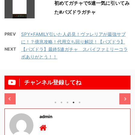
初めてガチャで5連一気に引いてみ
た#パズドラガチャ
PREV
SPY×FAMILY引いた人必見！ヴァレリアが最強サブ
に！？億兆攻略！代用立ち回り解説！【パズドラ】
NEXT
【パズドラ】最終5連ガチャ スパイファミリーコラ
ボありがとう！！
チャンネル登録してね
/11/13
2025/11/13
admin