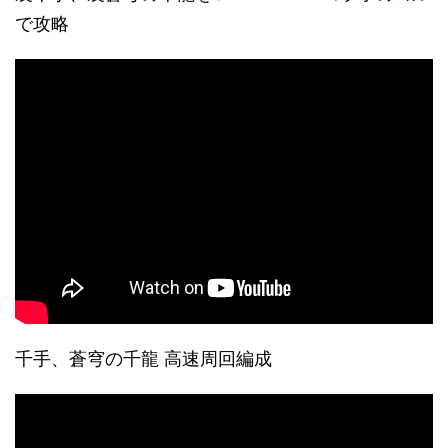
で攻略
千手、蒼穹の千龍 高速周回編成