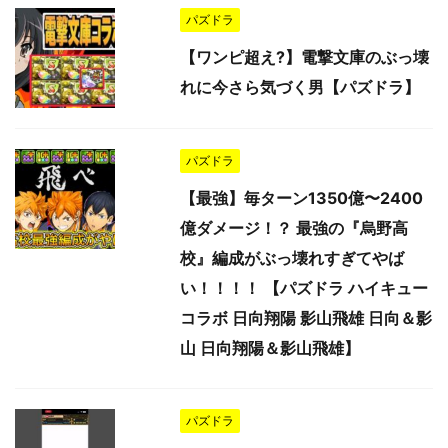
パズドラ
【ワンピ超え?】電撃文庫のぶっ壊
れに今さら気づく男【パズドラ】
パズドラ
【最強】毎ターン1350億〜2400
億ダメージ！？ 最強の『烏野高
校』編成がぶっ壊れすぎてやば
い！！！！ 【パズドラ ハイキュー
コラボ 日向翔陽 影山飛雄 日向＆影
山 日向翔陽＆影山飛雄】
パズドラ