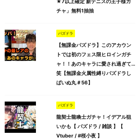
★7以上確定 新テニスの王子様ガ
チャ」無料1抽抽
パズドラ
【無課金パズドラ】このアカウン
トでは初のフェス限ヒロインガチ
ャ！！あのキャラに愛され過ぎて…
笑【無課金火属性縛りパズドラし
ばいぬ丸＃56】
パズドラ
龍契士龍喚士ガチャ！イデアル狙
いかも【 パズドラ / 雑談 】【
Vtuber / #桜小夜 】