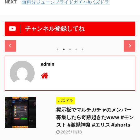
NEXT
無料分ジューンブライドガチャ#パズドラ
チャンネル登録してね
25/11/13
2025/11/13
admin
パズドラ
掲示板でマルチガチャのメンバー
募集したら奇跡起きたwww #モン
スト #激獣神祭 #エリス #shorts
2025/11/13