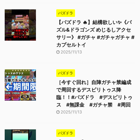
パズドラ
【パズドラ 🔥】結構欲しい✨《パ
ズル&ドラゴンズ めじるしアクセ
サリー》 #ガチャ #ガチャガチャ #
カプセルトイ
2025/11/13
パズドラ
［今すぐ回れ］自陣ガチャ禁編成
で周回するデスピリトゥス降
臨！！#パズドラ #デスピリトゥ
ス #無課金 #ガチャ禁 #周回
2025/11/13
パズドラ