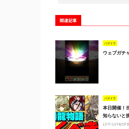
関連記事
パズドラ
ウェブガチャを
パズドラ
本日開催！
知らないと
LV11-LV14