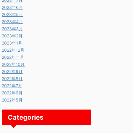
2023年7月
2023年6月
2023年5月
2023年4月
2023年3月
2023年2月
2023年1月
2022年12月
2022年11月
2022年10月
2022年9月
2022年8月
2022年7月
2022年6月
2022年5月
Categories