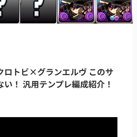
クロトビ×グランエルヴ このサ
ない！ 汎用テンプレ編成紹介！