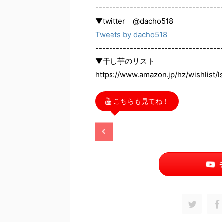
------------------------------------
▼twitter @dacho518
Tweets by dacho518
------------------------------------
▼干し芋のリスト
https://www.amazon.jp/hz/wishlis
こちらも見てね！
2025/11/13
2025/11/13