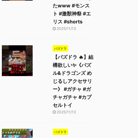
たwww #モンス
ト #激獣神祭 #エ
リス #shorts
2025/11/13
パズドラ
【パズドラ 🔥】結
構欲しい✨《パズ
ル&ドラゴンズ め
じるしアクセサリ
ー》 #ガチャ #ガ
チャガチャ #カプ
セルトイ
2025/11/13
パズドラ