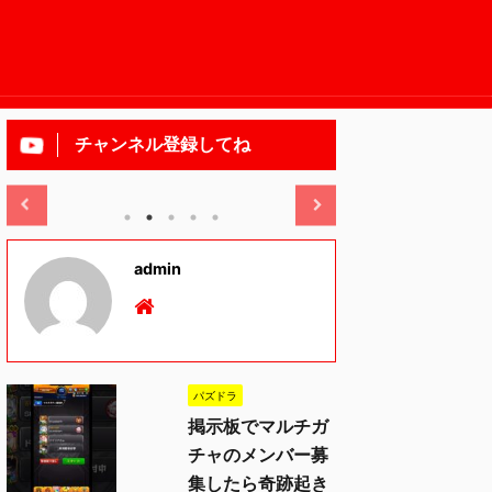
チャンネル登録してね
2025/11/13
admin
パズドラ
掲示板でマルチガ
チャのメンバー募
集したら奇跡起き