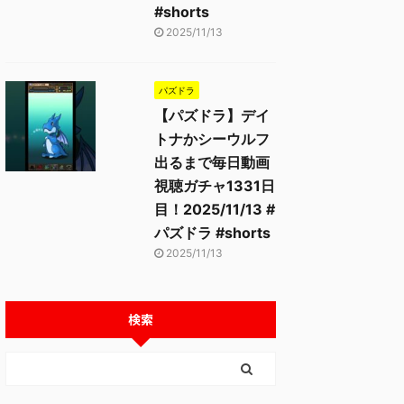
#shorts
2025/11/13
パズドラ
【パズドラ】デイ
トナかシーウルフ
出るまで毎日動画
視聴ガチャ1331日
2025/11/13
2025/11/13
目！2025/11/13 #
パズドラ #shorts
2025/11/13
検索