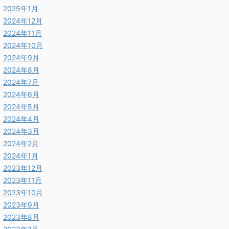
2025年1月
2024年12月
2024年11月
2024年10月
2024年9月
2024年8月
2024年7月
2024年6月
2024年5月
2024年4月
2024年3月
2024年2月
2024年1月
2023年12月
2023年11月
2023年10月
2023年9月
2023年8月