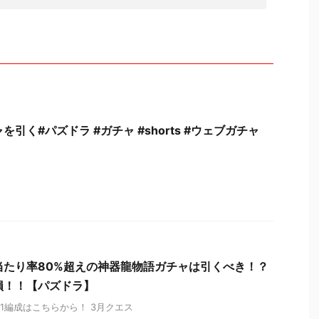
引く#パズドラ #ガチャ #shorts #ウェブガチャ
当たり率80%超えの神器龍物語ガチャは引くべき！？
損！！【パズドラ】
のF91編成はこちらから！ 3月クエス