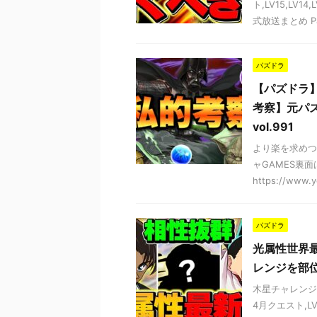
ト,LV15,LV14
式放送まとめ Part
パズドラ
【パズドラ
考察】元パ
vol.991
より楽を求めつ
ャGAMES裏
https://www.
パズドラ
光属性世界最
レンジを部
木星チャレンジ
4月クエスト,LV15