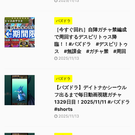
2025/11/13
パズドラ
［今すぐ回れ］自陣ガチャ禁編成
で周回するデスピリトゥス降
臨！！#パズドラ #デスピリトゥ
ス #無課金 #ガチャ禁 #周回
2025/11/13
パズドラ
【パズドラ】デイトナかシーウル
フ出るまで毎日動画視聴ガチャ
1329日目！2025/11/11 #パズドラ
#shorts
2025/11/13