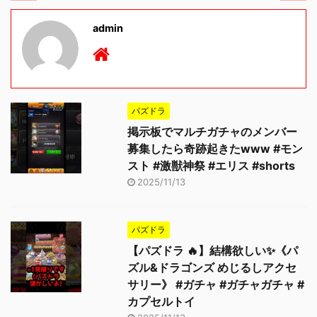
admin
パズドラ
掲示板でマルチガチャのメンバー
募集したら奇跡起きたwww #モン
スト #激獣神祭 #エリス #shorts
2025/11/13
パズドラ
【パズドラ 🔥】結構欲しい✨《パ
ズル&ドラゴンズ めじるしアクセ
サリー》 #ガチャ #ガチャガチャ #
カプセルトイ