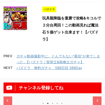
パズドラ
玩具龍降臨を童磨で攻略&キコルで
２分台周回！この動画見れば魔法
石５個ゲット出来ます！【パズド
ラ】
PREV
ガチャ動画撮影中に、とんでもない"着信"が来てしま
った..【パズドラ｜龍契士&龍喚士ガチャ】
NEXT
パズドラ 無料ガチャ 588日目 588Day
チャンネル登録してね
/11/13
2025/11/13