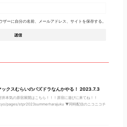
ウザーに自分の名前、メールアドレス、サイトを保存する。
ックスむらいのパズドラなんかやる！ 2023.7.3
の村井本気の原宿展開はこちら！！！原宿に遊びに来てね！！
k.tokyo/pages/stpr2023summerharajuku ▼同時配信のニコニコチ