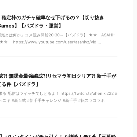
】確定枠のガチャ確率なぜ下げるの？【切り抜き
S Games】【パズドラ・運営】
8 「商売とは何か」コメ読み開始20:30～【パズドラ】 ★☆ ASAHI-
 https://www.youtube.com/user/asahiyz/vid ...
成⁈ 無課金最強編成⁈リセマラ初日クリア⁈ 新千手が
てる件【パズドラ】
配信はツイッチでしとるよ！ https://twitch.tv/aheniki222 #
ヘニキ #新百式 #新千手チャレンジ #新千手 #転スラコラボ
】バレンタインガチャ引く！＆雑談！🎮&🐲【三葉輪