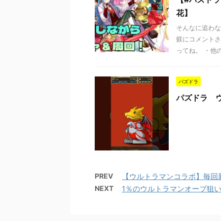
花】
そんなに追わな
躾にコメントさ
ってね。 ・他
パズドラ
パズドラ 
PREV
【ウルトラマンコラボ】毎回
NEXT
1％のウルトラマンオーブ狙