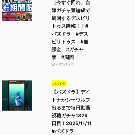
［今すぐ回れ］自
陣ガチャ禁編成で
周回するデスピリ
トゥス降臨！！#
パズドラ #デス
ピリトゥス #無
課金 #ガチャ
禁 #周回
2025/11/13
パズドラ
【パズドラ】デイ
トナかシーウルフ
出るまで毎日動画
2025/11/13
2025/11/13
視聴ガチャ1329
日目！2025/11/11
#パズドラ