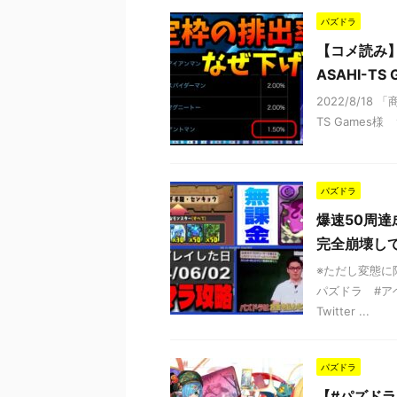
パズドラ
【コメ読み
ASAHI-T
2022/8/1
TS Games様 ★☆
パズドラ
爆速50周達
完全崩壊し
※ただし変態に限る 
パズドラ #ア
Twitter ...
パズドラ
【#パズドラ