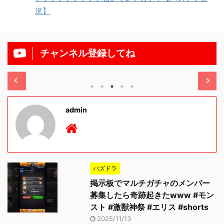
況】
チャンネル登録してね
/11/13
2025/11/13
admin
パズドラ
掲示板でマルチガチャのメンバー
募集したら奇跡起きたwww #モン
スト #激獣神祭 #エリス #shorts
2025/11/13