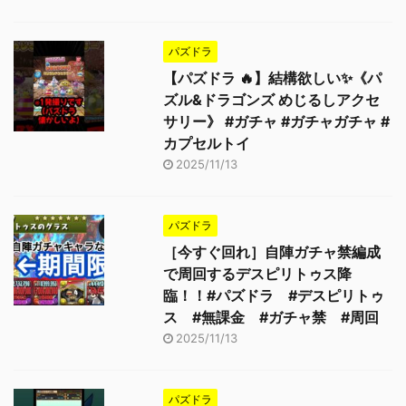
パズドラ
【パズドラ 🔥】結構欲しい✨《パ
ズル&ドラゴンズ めじるしアクセ
サリー》 #ガチャ #ガチャガチャ #
カプセルトイ
2025/11/13
パズドラ
［今すぐ回れ］自陣ガチャ禁編成
で周回するデスピリトゥス降
臨！！#パズドラ #デスピリトゥ
ス #無課金 #ガチャ禁 #周回
2025/11/13
パズドラ