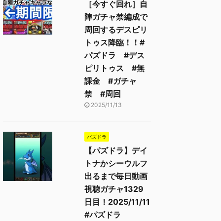
［今すぐ回れ］自
陣ガチャ禁編成で
周回するデスピリ
トゥス降臨！！#
パズドラ #デス
ピリトゥス #無
課金 #ガチャ
禁 #周回
2025/11/13
パズドラ
【パズドラ】デイ
トナかシーウルフ
出るまで毎日動画
視聴ガチャ1329
日目！2025/11/11
#パズドラ