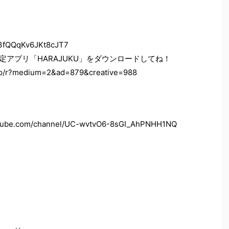
e3fQQqKv6JKt8cJT7
アプリ「HARAJUKU」をダウンロードしてね！
/p/r?medium=2&ad=879&creative=988
e.com/channel/UC-wvtvO6-8sGI_AhPNHH1NQ
！