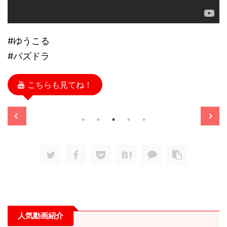
#ゆうこる
#パズドラ
こちらも見てね！
/11/13
2025/11/13
人気動画紹介