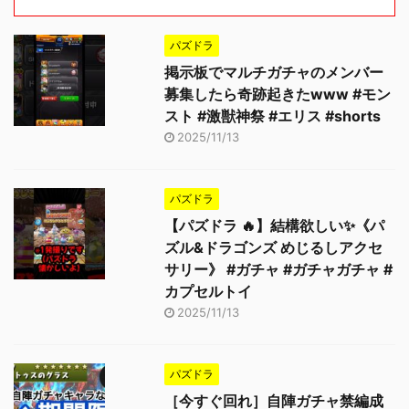
パズドラ
掲示板でマルチガチャのメンバー
募集したら奇跡起きたwww #モン
スト #激獣神祭 #エリス #shorts
2025/11/13
パズドラ
【パズドラ 🔥】結構欲しい✨《パ
ズル&ドラゴンズ めじるしアクセ
サリー》 #ガチャ #ガチャガチャ #
カプセルトイ
2025/11/13
パズドラ
［今すぐ回れ］自陣ガチャ禁編成