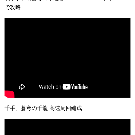
で攻略
千手、蒼穹の千龍 高速周回編成