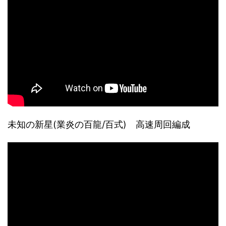
未知の新星(業炎の百龍/百式) 高速周回編成