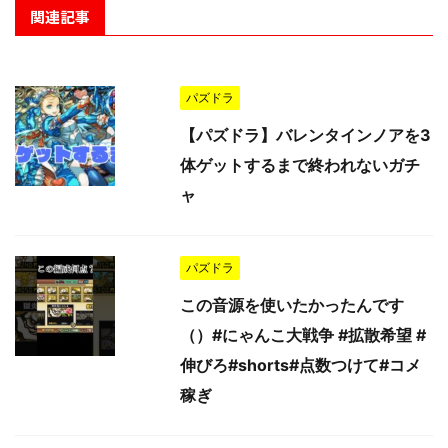
関連記事
パズドラ
【パズドラ】バレンタインノアを3
体ゲットするまで終われないガチ
ャ
パズドラ
この音源を使いたかったんです
（）#にゃんこ大戦争 #拡散希望 #
伸びろ#shorts#点数つけて#コメ
稼ぎ