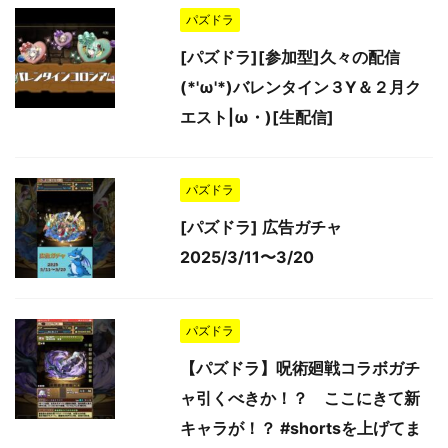
パズドラ
[パズドラ][参加型]久々の配信
(*'ω'*)バレンタイン３Y＆２月ク
エスト|ω・)[生配信]
パズドラ
[パズドラ] 広告ガチャ
2025/3/11〜3/20
パズドラ
【パズドラ】呪術廻戦コラボガチ
ャ引くべきか！？ ここにきて新
キャラが！？ #shortsを上げてま