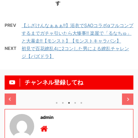
す
PREV
【ふざけんなぁぁぁ!!】浴衣でSAOコラボαフルコンプ
するまでガチャ引いたら大惨事‼︎ 楽屋で「るなちゅ」
と大暴走!!【モンスト】【モンストキャラバン】
NEXT
初見で百花繚乱4に2コンした男による繚乱チャレン
ジ【パズドラ】
チャンネル登録してね
/11/13
2025/11/13
admin