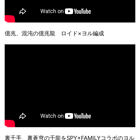
億兆、混沌の億兆龍 ロイド×ヨル編成
裏千手、裏蒼穹の千龍をSPY×FAMILYコラボのヨル