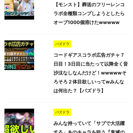
【モンスト】葬送のフリーレンコ
ラボ全種類コンプしようとしたら
オーブ1000個溶けたwwwww
パズドラ
コードギアスコラボ広告ガチャ７
日目！3日目に当たって以降全く音
沙汰なしなんだけど！wwwwwそ
ろそろ２体目欲しいってwみんな
は何出た？【パズドラ】
パズドラ
みんな持っていて「サブで大活躍
する」あのキャラを狙う『鬼滅の