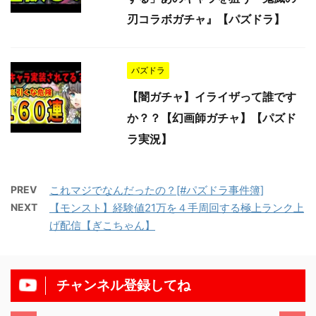
刃コラボガチャ』【パズドラ】
パズドラ
【闇ガチャ】イライザって誰です
か？？【幻画師ガチャ】【パズド
ラ実況】
PREV
これマジでなんだったの？[#パズドラ事件簿]
NEXT
【モンスト】経験値21万を４手周回する極上ランク上
げ配信【ぎこちゃん】
チャンネル登録してね
/11/13
2025/11/13