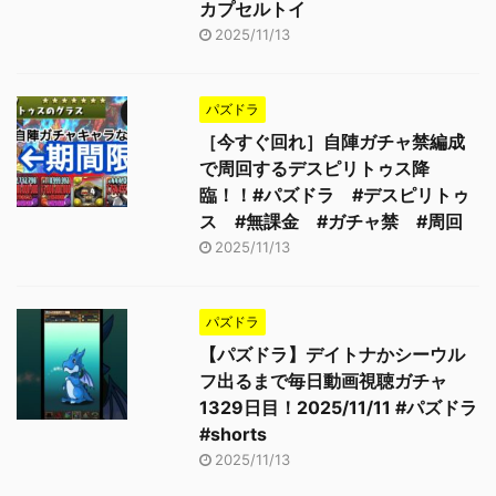
カプセルトイ
2025/11/13
パズドラ
［今すぐ回れ］自陣ガチャ禁編成
で周回するデスピリトゥス降
臨！！#パズドラ #デスピリトゥ
ス #無課金 #ガチャ禁 #周回
2025/11/13
パズドラ
【パズドラ】デイトナかシーウル
フ出るまで毎日動画視聴ガチャ
1329日目！2025/11/11 #パズドラ
#shorts
2025/11/13