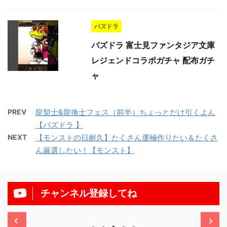
パズドラ
パズドラ 富士見ファンタジア文庫
レジェンドコラボガチャ 配布ガチ
ャ
PREV
龍契士&龍換士フェス（前半）ちょっとだけ引くよん
【パズドラ 】
NEXT
【モンストの日耐久】たくさん運極作りたい＆たくさ
ん厳選したい！【モンスト】
チャンネル登録してね
/11/13
2025/11/13