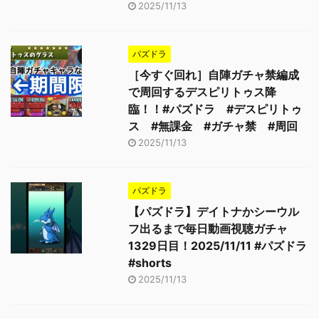
2025/11/13
パズドラ
［今すぐ回れ］自陣ガチャ禁編成
で周回するデスピリトゥス降
臨！！#パズドラ #デスピリトゥ
ス #無課金 #ガチャ禁 #周回
2025/11/13
パズドラ
【パズドラ】デイトナかシーウル
フ出るまで毎日動画視聴ガチャ
1329日目！2025/11/11 #パズドラ
#shorts
2025/11/13