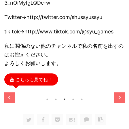
3_nOiMyIgLQDc-w
Twitter→http://twitter.com/shussyussyu
tik tok→http://www.tiktok.com/@syu_games
私に関係のない他のチャンネルで私の名前を出すの
はお控えください。
よろしくお願いします。
こちらも見てね！
/11/13
2025/11/13