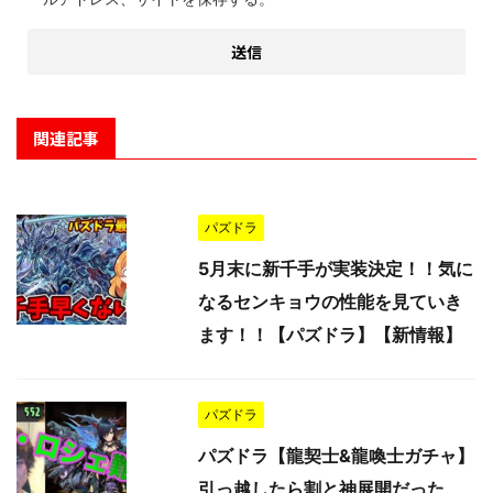
関連記事
パズドラ
5月末に新千手が実装決定！！気に
なるセンキョウの性能を見ていき
ます！！【パズドラ】【新情報】
パズドラ
パズドラ【龍契士&龍喚士ガチャ】
引っ越したら割と神展開だった