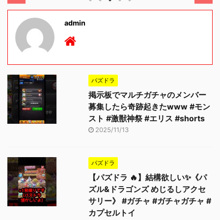
admin
パズドラ
掲示板でマルチガチャのメンバー
募集したら奇跡起きたwww #モン
スト #激獣神祭 #エリス #shorts
2025/11/13
パズドラ
【パズドラ 🔥】結構欲しい✨《パ
ズル&ドラゴンズ めじるしアクセ
サリー》 #ガチャ #ガチャガチャ #
カプセルトイ