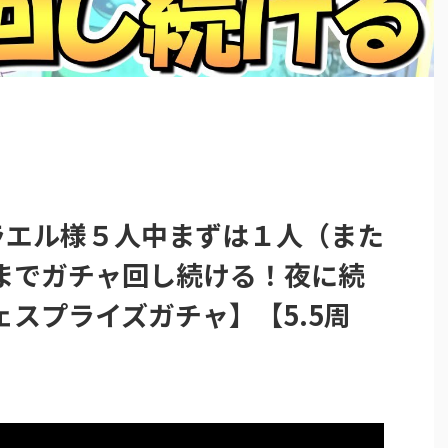
ラエル様５人中まずは１人（また
までガチャ回し続ける！夜に続
スプライズガチャ】【5.5周