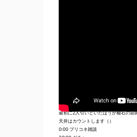
最初に2人引いといたほうが秘石の節
天井はカウントします（）
0:00 プリコネ雑談