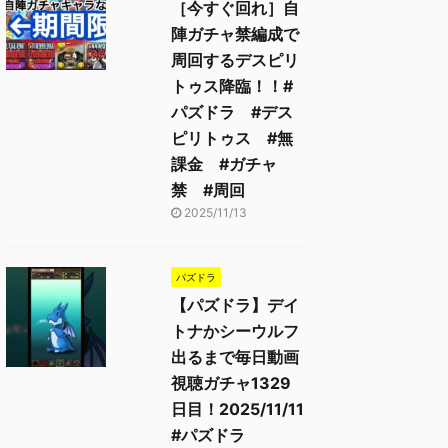
［今すぐ回れ］自
陣ガチャ禁編成で
周回するデスピリ
トゥス降臨！！#
パズドラ #デス
ピリトゥス #無
課金 #ガチャ
禁 #周回
2025/11/13
パズドラ
【パズドラ】デイ
トナかシーウルフ
出るまで毎日動画
視聴ガチャ1329
日目！2025/11/11
#パズドラ