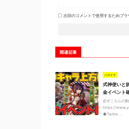
次回のコメントで使用するためブラ
関連記事
パズドラ
式神使いと
金イベント確
必ずこちらの動
https://www
◆Twitte ...