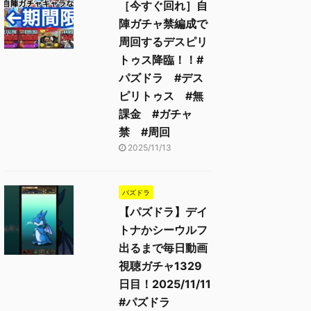
［今すぐ回れ］自
陣ガチャ禁編成で
周回するデスピリ
トゥス降臨！！#
パズドラ #デス
ピリトゥス #無
課金 #ガチャ
禁 #周回
2025/11/13
パズドラ
【パズドラ】デイ
トナかシーウルフ
出るまで毎日動画
視聴ガチャ1329
日目！2025/11/11
#パズドラ