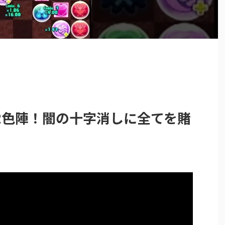
2色陣！闇の十字消しに全てを賭