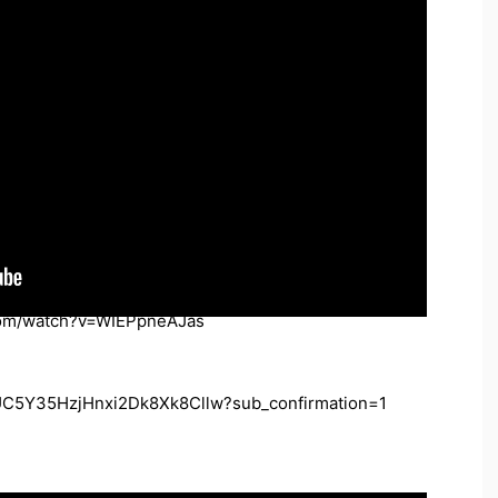
m/watch?v=WIEPpneAJas
/UC5Y35HzjHnxi2Dk8Xk8Cllw?sub_confirmation=1