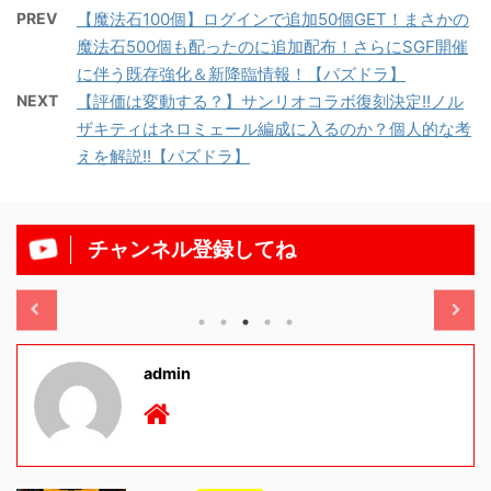
PREV
【魔法石100個】ログインで追加50個GET！まさかの
魔法石500個も配ったのに追加配布！さらにSGF開催
に伴う既存強化＆新降臨情報！【パズドラ】
NEXT
【評価は変動する？】サンリオコラボ復刻決定!!ノル
ザキティはネロミェール編成に入るのか？個人的な考
えを解説!!【パズドラ】
チャンネル登録してね
/11/13
2025/11/13
admin