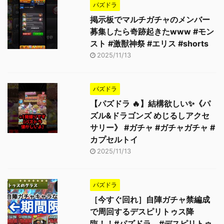
パズドラ
掲示板でマルチガチャのメンバー
募集したら奇跡起きたwww #モン
スト #激獣神祭 #エリス #shorts
2025/11/13
パズドラ
【パズドラ 🔥】結構欲しい✨《パ
ズル&ドラゴンズ めじるしアクセ
サリー》 #ガチャ #ガチャガチャ #
カプセルトイ
2025/11/13
パズドラ
［今すぐ回れ］自陣ガチャ禁編成
で周回するデスピリトゥス降
臨！！#パズドラ #デスピリトゥ