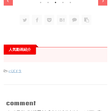
人気動画紹介
-
パズドラ
comment