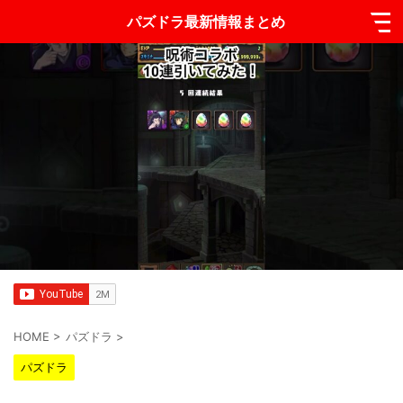
パズドラ最新情報まとめ
HOME
>
パズドラ
>
パズドラ