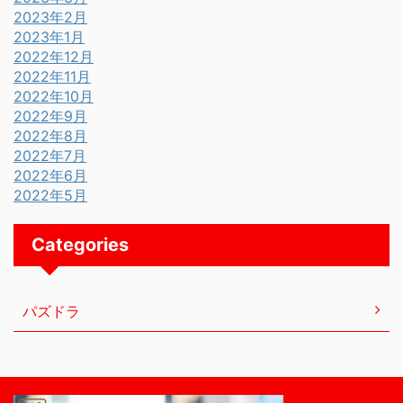
2023年2月
2023年1月
2022年12月
2022年11月
2022年10月
2022年9月
2022年8月
2022年7月
2022年6月
2022年5月
Categories
パズドラ