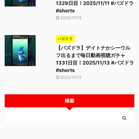
1329日目！2025/11/11 #パズドラ
#shorts
2025/11/13
パズドラ
【パズドラ】デイトナかシーウル
フ出るまで毎日動画視聴ガチャ
1331日目！2025/11/13 #パズドラ
#shorts
2025/11/13
検索