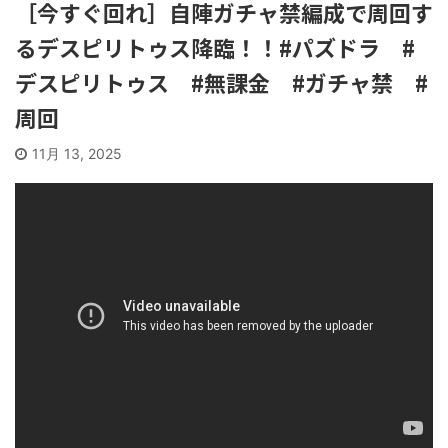
［今すぐ回れ］自陣ガチャ禁編成で周回す
るデスピリトゥス降臨！！#パズドラ #
デスピリトゥス #無課金 #ガチャ禁 #
周回
11月 13, 2025