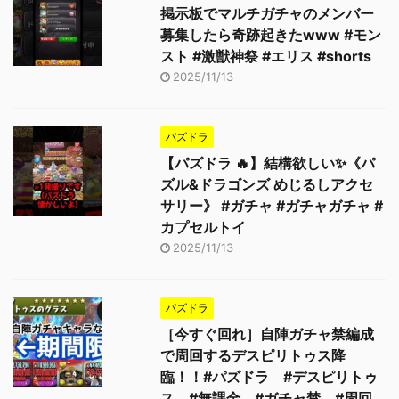
掲示板でマルチガチャのメンバー
募集したら奇跡起きたwww #モン
スト #激獣神祭 #エリス #shorts
2025/11/13
パズドラ
【パズドラ 🔥】結構欲しい✨《パ
ズル&ドラゴンズ めじるしアクセ
サリー》 #ガチャ #ガチャガチャ #
カプセルトイ
2025/11/13
パズドラ
［今すぐ回れ］自陣ガチャ禁編成
で周回するデスピリトゥス降
臨！！#パズドラ #デスピリトゥ
ス #無課金 #ガチャ禁 #周回