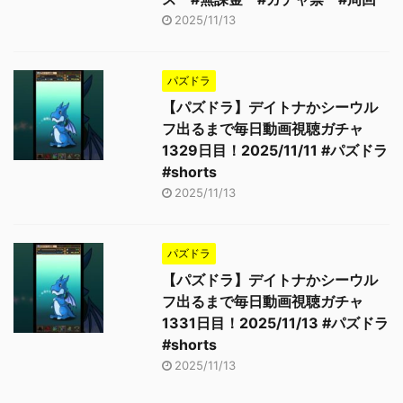
2025/11/13
パズドラ
【パズドラ】デイトナかシーウル
フ出るまで毎日動画視聴ガチャ
1329日目！2025/11/11 #パズドラ
#shorts
2025/11/13
パズドラ
【パズドラ】デイトナかシーウル
フ出るまで毎日動画視聴ガチャ
1331日目！2025/11/13 #パズドラ
#shorts
2025/11/13