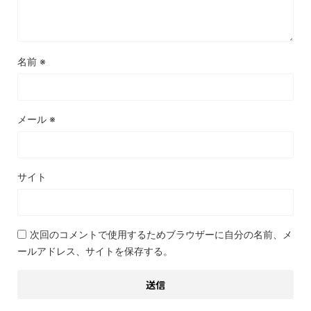
名前
※
メール
※
サイト
次回のコメントで使用するためブラウザーに自分の名前、メ
ールアドレス、サイトを保存する。